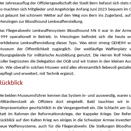
er Jahresausflug der Offiziersgesellschaft der Stadt Bern befasst sich stets
So machten sich Mitglieder und Angehörige Anfang Juni 2023 bequem im C
gut gelaunt bei schönem Wetter auf den Weg von Bern ins Zugerland, auf
Menzingen zur Bloodhound Lenkwaffenstellung.
Das Fliegerabwehr Lenkwaffensystem Bloodhound Mk II war in der Arm
1999 operationell in Betrieb. In Menzingen befindet sich die heute we
verbliebene Lenkwaffenstellung dieses Typs. Was einst streng GEHEIM war,
Museum der Öffentlichkeit zugänglich. Der weitläufige Waffenplatz 
Übungsgelände für militärische Ausbildung genutzt. Die Herren Rolf Me
Koller begrüssten die Delegation der OGB und wir traten in den kleinen A
in. Wie überall in solchen Museen wird alles ehrenamtlich liebevoll gestalte
epflegt und erweitert, mit Technik ergänzt.
Rückblick
Die beiden Museumsführer kennen das System in- und auswendig, waren sie
Militärdienstzeit als Offiziere dort eingeteilt. Bald tauchten wir i
Filmpräsentation geschichtlich in die Vergangenheit ein. Die Schlacht am 
statt im Rahmen der Reformationskriege, der Kappeler Kriege. Der Refer
Rückblick auf den Kalten Krieg wo einiges in die Schweizer Armee investier
neue Waffensysteme, auch für die Fliegerabwehr. Die Stellungen Bloodh