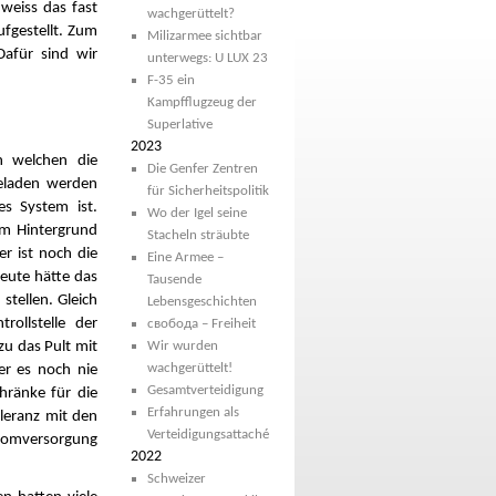
weiss das fast
wachgerüttelt?
ufgestellt. Zum
Milizarmee sichtbar
Dafür sind wir
unterwegs: U LUX 23
F-35 ein
Kampfflugzeug der
Superlative
2023
n welchen die
Die Genfer Zentren
geladen werden
für Sicherheitspolitik
es System ist.
Wo der Igel seine
 Im Hintergrund
Stacheln sträubte
er ist noch die
Eine Armee –
eute hätte das
Tausende
stellen. Gleich
Lebensgeschichten
ollstelle der
свобода – Freiheit
zu das Pult mit
Wir wurden
wachgerüttelt!
er es noch nie
Gesamtverteidigung
hränke für die
Erfahrungen als
leranz mit den
Verteidigungsattaché
tromversorgung
2022
Schweizer