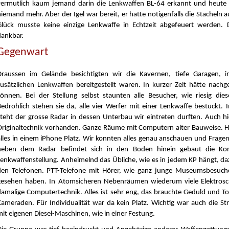
vermutlich kaum jemand darin die Lenkwaffen BL-64 erkannt und heute 
iemand mehr. Aber der Igel war bereit, er hätte nötigenfalls die Stacheln a
Glück musste keine einzige Lenkwaffe in Echtzeit abgefeuert werden. 
dankbar.
Gegenwart
Draussen im Gelände besichtigten wir die Kavernen, tiefe Garagen, i
zusätzlichen Lenkwaffen bereitgestellt waren. In kurzer Zeit hätte nach
können. Bei der Stellung selbst staunten alle Besucher, wie riesig dies
Bedrohlich stehen sie da, alle vier Werfer mit einer Lenkwaffe bestückt.
steht der grosse Radar in dessen Unterbau wir eintreten durften. Auch hi
Originaltechnik vorhanden. Ganze Räume mit Computern alter Bauweise. H
alles in einem iPhone Platz. Wir konnten alles genau anschauen und Fragen 
neben dem Radar befindet sich in den Boden hinein gebaut die Kontr
Lenkwaffenstellung. Anheimelnd das Übliche, wie es in jedem KP hängt, da
den Telefonen. PTT-Telefone mit Hörer, wie ganz junge Museumsbesuch
gesehen haben. In Atomsicheren Nebenräumen wiederum viele Elektrosc
damalige Computertechnik. Alles ist sehr eng, das brauchte Geduld und To
Kameraden. Für Individualität war da kein Platz. Wichtig war auch die S
mit eigenen Diesel-Maschinen, wie in einer Festung.