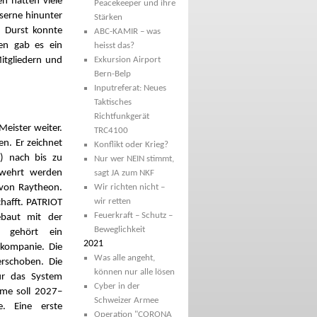
n hatten viele
Peacekeeper und ihre
aserne hinunter
Stärken
h Durst konnte
ABC-KAMIR – was
n gab es ein
heisst das?
itgliedern und
Exkursion Airport
Bern-Belp
Inputreferat: Neues
Taktisches
Richtfunkgerät
Meister weiter.
TRC4100
n. Er zeichnet
Konflikt oder Krieg?
) nach bis zu
Nur wer NEIN stimmt,
ewehrt werden
sagt JA zum NKF
 von Raytheon.
Wir richten nicht –
wir retten
chafft. PATRIOT
Feuerkraft – Schutz –
gebaut mit der
Beweglichkeit
u gehört ein
2021
kompanie. Die
Was alle angeht,
rschoben. Die
können nur alle lösen
ür das System
Cyber in der
hme soll 2027–
Schweizer Armee
. Eine erste
Operation "CORONA