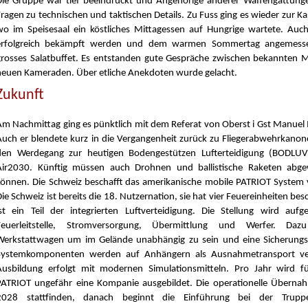
Die Gruppe war tief beeindruckt und Angehörige anderer Waffengattunge
Fragen zu technischen und taktischen Details. Zu Fuss ging es wieder zur K
wo im Speisesaal ein köstliches Mittagessen auf Hungrige wartete. Auc
erfolgreich bekämpft werden und dem warmen Sommertag angemesse
grosses Salatbuffet. Es entstanden gute Gespräche zwischen bekannten M
neuen Kameraden. Über etliche Anekdoten wurde gelacht.
Zukunft
Am Nachmittag ging es pünktlich mit dem Referat von Oberst i Gst Manuel 
Auch er blendete kurz in die Vergangenheit zurück zu Fliegerabwehrkanone
den Werdegang zur heutigen Bodengestützen Lufterteidigung (BODLUV
Air2030. Künftig müssen auch Drohnen und ballistische Raketen abg
können. Die Schweiz beschafft das amerikanische mobile PATRIOT System
ie Schweiz ist bereits die 18. Nutzernation, sie hat vier Feuereinheiten bes
ist ein Teil der integrierten Luftverteidigung. Die Stellung wird auf
Feuerleitstelle, Stromversorgung, Übermittlung und Werfer. Daz
Werkstattwagen um im Gelände unabhängig zu sein und eine Sicherungs
Systemkomponenten werden auf Anhängern als Ausnahmetransport ve
Ausbildung erfolgt mit modernen Simulationsmitteln. Pro Jahr wird f
PATRIOT ungefähr eine Kompanie ausgebildet. Die operationelle Überna
2028 stattfinden, danach beginnt die Einführung bei der Truppe