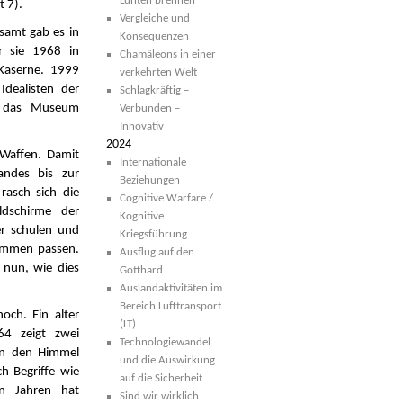
Lunten brennen
 7).
Vergleiche und
samt gab es in
Konsequenzen
r sie 1968 in
Chamäleons in einer
 Kaserne. 1999
verkehrten Welt
Idealisten der
Schlagkräftig –
en das Museum
Verbunden –
Innovativ
2024
Waffen. Damit
Internationale
andes bis zur
Beziehungen
asch sich die
Cognitive Warfare /
ldschirme der
Kognitive
er schulen und
Kriegsführung
sammen passen.
Ausflug auf den
 nun, wie dies
Gotthard
Auslandaktivitäten im
Bereich Lufttransport
och. Ein alter
(LT)
64 zeigt zwei
Technologiewandel
in den Himmel
und die Auswirkung
h Begriffe wie
auf die Sicherheit
en Jahren hat
Sind wir wirklich