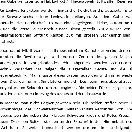
dem Gubel gehörten zum Flab Lwf Rgt 7 (Fliegerabwehr Luftwaffen Regiment
Das Lenkwaffensystem wurde in England entwickelt und produziert. Insge
der Schweiz sechs solcher Lenkwaffenstellungen. Auf dem Gubel wa
operationeller Bereitschaft. Es war eine abgelegene, kleine, autonome
wurde die letzte Feuereinheit ausser Dienst gestellt. 2002 wurde von 
Militärhistorischen Stiftung Kanton Zug mit grossen Sachkenntniss
röffnet.
Bloodhound Mk II war ein Luftkriegsmittel im Kampf der verbundenen 
konnten die Bevölkerungs- und Industrie-Zentren des ganzen Mittell
Landesgrenze im Vorgelände des Réduit abgedeckt werden. Wie enorm r
Technik verändert hat, zeigen die ausgestellten Geräte und die Bi
Feuerleittechnik. Man musste dieses System ausbilden und immer wied
üben. Dies war nur mit Simulatoren möglich. Das Team muss absolut zu
Da geht es um Sekunden um zu reagieren. Die beiden Führer zeigen uns
unktionierte unter Einbezug des Radars und der Einsatzstelle.
Da möchte man nicht Gegner gewesen sein. Die beiden treffen heute n
Aufnähbadge des Schweizerischen Militär-Sanitäts-Verbandes von 19
Speerspitzen die neben den Flaggen Schweizer Kreuz und Rotes Kreuz 
ragen. Dieselben Spitzen stachen an der Expo 64 in den Himmel, als noc
«Wehrhafte Schweiz» thematisiert werden durften. In nachfolgend