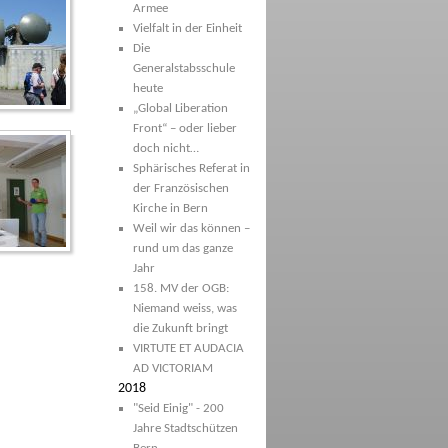
Armee
Vielfalt in der Einheit
Die
Generalstabsschule
heute
„Global Liberation
Front“ – oder lieber
doch nicht…
Sphärisches Referat in
der Französischen
Kirche in Bern
Weil wir das können –
rund um das ganze
Jahr
158. MV der OGB:
Niemand weiss, was
die Zukunft bringt
VIRTUTE ET AUDACIA
AD VICTORIAM
2018
"Seid Einig" - 200
Jahre Stadtschützen