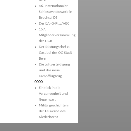
Bern
46. Internationaler
Schiesswettbewerb in
Bruchsal DE
Der LVb G/Rttg/ABC
157.
Mitgliederversammlung
der OGB
Der Rüstungschef zu
Gast bei der OG Stadt
Bern
Die Luftverteidigung
und das neue
Kampfflugzeug
0000
Einblick in die
Vergangenheit und
Gegenwart
Militärgeschichte in
der Felswand des
Niederhorns