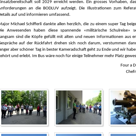
Einsatzbereitschaft soll 2029 erreicht werden. Ein grosses Vorhaben, das
Anforderungen an die BODLUV aufzeigt. Die Illustrationen zum Referat
Details auf und informieren umfassend.
Major Michael Schifferli dankte allen herzlich, die zu einem super Tag bei
Die Anwesenden haben diese spannende «militärische Schulreise» s
Langsam sind die Köpfe gefüllt mit alten und neuen Informationen aus er
Gespräche auf der Rückfahrt drehen sich noch darum, verstummen dann
langer aber schöner Tag in bester Kameradschaft geht zu Ende und wir habe
gehört und erlebt. Im Bus wäre noch für einige Teilnehmer mehr Platz gewe
Four a D
Chef