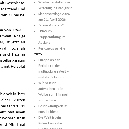
Wiederherstellen der
 mit Geschichte.
Verteidigungsfähigkeit
ar sitzend und
Sicherheitslage 2026 -
 den Gubel bei
am 21. April 2026
"Zäme Vorwärts"
ee von 1964 –
TRIAS 25 –
ltweit einzige
Truppenübung im
 ist jetzt als
Ausland
wird noch als
Per caelos servire
2025
ier und Thomas
Europa an der
usstellungsraum
Peripherie der
t, mit Herzblut
multipolaren Welt –
und die Schweiz?
Wir müssen
aufwachen – die
 doch in ihrer
Wolken am Himmel
n einer kurzen
sind schwarz
Gubel fand 1531
Geschwindigkeit ist
entscheidend
ent hält einen
Die Welt ist ein
t worden ist in
Pulverfass – die
ound Mk II auf