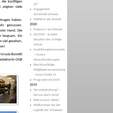
 die künftigen
20"
 zeigten viele
Engagement
Sicherheit Schweiz
Vielfalt in der Einheit
getragen haben.
2020
ehr genossen.
Potpourri am Himmel
ster Hand. Die
Air2030 – In jeder
 langsam. Ein
Situation der richtige
n viel gesehen,
Schutz
sen!
Ausbildungskommando
 Ursula Bonetti
– Unsere
redaktorin OGB
Herausforderungen
Beschlussfähige
Mitgliederversammlung
– trotz COVID-19
Programm Air2030
2019
Terrorbedrohung? –
bei uns doch nicht!
Rekrut Lüssi, daher!
Willkommen bei der
Logistik der Schweizer