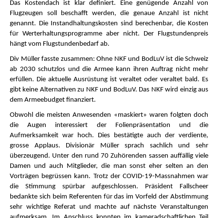
Das Kostendach ist klar definiert. Eine genügende Anzahl von
Flugzeugen soll beschafft werden, die genaue Anzahl ist nicht
genannt. Die Instandhaltungskosten sind berechenbar, die Kosten
für Werterhaltungsprogramme aber nicht. Der Flugstundenpreis
hängt vom Flugstundenbedarf ab.
Div Müller fasste zusammen: Ohne NKF und BodLuV ist die Schweiz
ab 2030 schutzlos und die Armee kann ihren Auftrag nicht mehr
erfüllen. Die aktuelle Ausrüstung ist veraltet oder veraltet bald. Es
gibt keine Alternativen zu NKF und BodLuV. Das NKF wird einzig aus
dem Armeebudget finanziert.
Obwohl die meisten Anwesenden «maskiert» waren folgten doch
die Augen interessiert der Folienpräsentation und die
Aufmerksamkeit war hoch. Dies bestätigte auch der verdiente,
grosse Applaus. Divisionär Müller sprach sachlich und sehr
überzeugend. Unter den rund 70 Zuhörenden sassen auffällig viele
Damen und auch Mitglieder, die man sonst eher selten an den
Vorträgen begrüssen kann. Trotz der COVID-19-Massnahmen war
die Stimmung spürbar aufgeschlossen. Präsident Fallscheer
bedankte sich beim Referenten für das im Vorfeld der Abstimmung
sehr wichtige Referat und machte auf nächste Veranstaltungen
aufmerksam. Im Anschluss konnten im kameradschaftlichen Teil