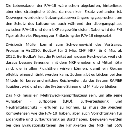
Die Lebensdauer der F/A-18 wäre schon abgelaufen, hinterliesse
aber eine strategische Lücke, da noch kein Ersatz vorhanden ist.
Deswegen wurde eine Nutzungsdauerverlängerung gesprochen, um
den Schutz des Luftraumes auch während der Übergangsphase
zwischen F/A-18 und dem NKF zu gewährleisten. Dabei wird der F-5
Tiger als Service Flugzeug zur Entlastung der F/A-18 eingesetzt.
Divisionär Müller kommt zum Schwergewicht des Vortrages:
Programm Air2030. BodLuV für 2 Mia. CHF, NKF für 6 Mia. ab
2022. Bei BodLuV liegt die Priorität auf grosser Reichweite, weil sich
daraus bessere Synergien mit dem NKF ergeben und Mittel nötig
sind, die in allen Flughöhen wirken können, damit ein Gegner
effektiv eingeschränkt werden kann. Zudem gibt es Lücken bei den
Mitteln für kurze und mittlere Reichweiten, da das System RAPIER
liquidiert wird und nur die Systeme Stinger und M Flab verbleiben.
Das NKF muss ein Mehrzweck-Kampfflugzeug sein, um alle seine
Aufgaben – Luftpolizei (LPD), Luftverteidigung und
Neutralitätsschutz – erfüllen zu können. Es muss die gleichen
Kompetenzen wie die F/A-18 haben, aber auch Vorrichtungen für
Erdangriffe und Luftaufklärung an Bord haben. Deswegen werden
bei den Evaluationskriterien die Fähigkeiten des NKF mit 55%