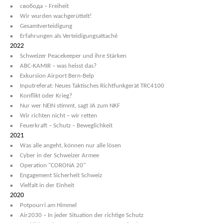
свобода – Freiheit
Wir wurden wachgerüttelt!
Gesamtverteidigung
Erfahrungen als Verteidigungsattaché
2022
Schweizer Peacekeeper und ihre Stärken
ABC-KAMIR – was heisst das?
Exkursion Airport Bern-Belp
Inputreferat: Neues Taktisches Richtfunkgerät TRC4100
Konflikt oder Krieg?
Nur wer NEIN stimmt, sagt JA zum NKF
Wir richten nicht – wir retten
Feuerkraft – Schutz – Beweglichkeit
2021
Was alle angeht, können nur alle lösen
Cyber in der Schweizer Armee
Operation "CORONA 20"
Engagement Sicherheit Schweiz
Vielfalt in der Einheit
2020
Potpourri am Himmel
Air2030 – In jeder Situation der richtige Schutz