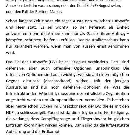
Annexion der Krim voraussehen, oder den Konflikt in Ex-Jugoslawien,
oder den Fall der Berliner Mauer.
Schon längere Zeit findet ein reger Austausch zwischen Luftwaffe
und Heer statt. Es sei wichtig, so der Referent, als Einheit
aufzutreten, denn die Armee kann nur als Ganzes ihren Auftrag –
kämpfen, schützen, helfen – erfüllen. Der Neutralitätsschutz kann
nur garantiert werden, wenn man von aussen ernst genommen
wird.
Das Ziel der Luftwaffe (LW) ist es, Krieg zu verhindern. Dazu sind
defensive, aber auch offensive Optionen unabdingbar. Die
offensiven Optionen sind auch wichtig, weil sie auf einen möglichen
Gegner dissuasiv (abschreckend) wirken. Mit der jetzigen
Ausrüstung sind nur noch defensive Optionen da. Was die
Infrastruktur der LW betrifft, muss eine dezentralisierte Organisation
angestrebt werden um Klumpenrisiken zu vermeiden. Es bestehen
aber heute schon Lücken im Einsatzkonzept der LW, die es mit den
NKF zu schliessen gilt. Zuerst ist da die integrierte Luftverteidigung,
die verlangt, dass Kampfflugzeuge und Fliegerabwehr im gleichen
Luftraum koordiniert wirken können. Dann sind da die luftgestützte
Aufklärung und der Erdkampf.