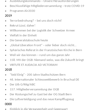
Ausbildungskommando – Unsere Herausforderungen
Beschlussfähige Mitgliederversammlung – trotz COVID-19
Programm Air2030
2019
Terrorbedrohung? – bei uns doch nicht!
Rekrut Lüssi, daher!
Willkommen bei der Logistik der Schweizer Armee
Vielfalt in der Einheit
Die Generalstabsschule heute
„Global Liberation Front“ – oder lieber doch nicht…
Sphärisches Referat in der Französischen Kirche in Bern
Weil wir das können – rund um das ganze Jahr
158. MV der OGB: Niemand weiss, was die Zukunft bringt
VIRTUTE ET AUDACIA AD VICTORIAM
2018
"Seid Einig" - 200 Jahre Stadtschützen Bern
46. Internationaler Schiesswettbewerb in Bruchsal DE
Der LVb G/Rttg/ABC
157. Mitgliederversammlung der OGB
Der Rüstungschef zu Gast bei der OG Stadt Bern
Die Luftverteidigung und das neue Kampfflugzeug
0000
Einblick in die Vergangenheit und Gegenwart