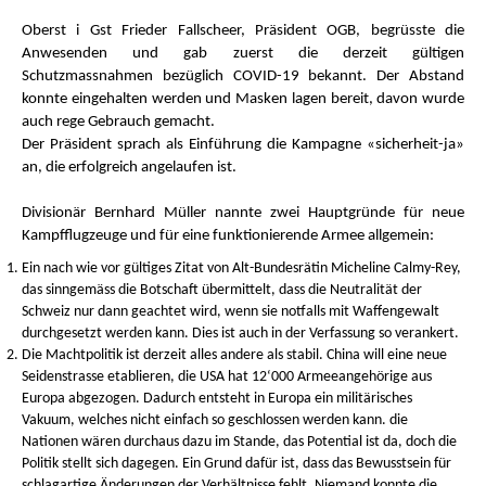
Oberst i Gst Frieder Fallscheer, Präsident OGB, begrüsste die
Anwesenden und gab zuerst die derzeit gültigen
Schutzmassnahmen bezüglich COVID-19 bekannt. Der Abstand
konnte eingehalten werden und Masken lagen bereit, davon wurde
auch rege Gebrauch gemacht.
Der Präsident sprach als Einführung die Kampagne «sicherheit-ja»
an, die erfolgreich angelaufen ist.
Divisionär Bernhard Müller nannte zwei Hauptgründe für neue
Kampfflugzeuge und für eine funktionierende Armee allgemein:
Ein nach wie vor gültiges Zitat von Alt-Bundesrätin Micheline Calmy-Rey,
das sinngemäss die Botschaft übermittelt, dass die Neutralität der
Schweiz nur dann geachtet wird, wenn sie notfalls mit Waffengewalt
durchgesetzt werden kann. Dies ist auch in der Verfassung so verankert.
Die Machtpolitik ist derzeit alles andere als stabil. China will eine neue
Seidenstrasse etablieren, die USA hat 12‘000 Armeeangehörige aus
Europa abgezogen. Dadurch entsteht in Europa ein militärisches
Vakuum, welches nicht einfach so geschlossen werden kann. die
Nationen wären durchaus dazu im Stande, das Potential ist da, doch die
Politik stellt sich dagegen. Ein Grund dafür ist, dass das Bewusstsein für
schlagartige Änderungen der Verhältnisse fehlt. Niemand konnte die