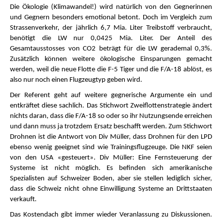
Die Ökologie (Klimawandel!) wird natürlich von den Gegnerinnen
und Gegnern besonders emotional betont. Doch im Vergleich zum
Strassenverkehr, der jährlich 6,7 Mia. Liter Treibstoff verbraucht,
benötigt die LW nur 0,0425 Mia. Liter. Der Anteil des
Gesamtausstosses von CO2 beträgt für die LW gerademal 0,3%.
Zusätzlich können weitere ökologische Einsparungen gemacht
werden, weil die neue Flotte die F-5 Tiger und die F/A-18 ablöst, es
also nur noch einen Flugzeugtyp geben wird.
Der Referent geht auf weitere gegnerische Argumente ein und
entkräftet diese sachlich. Das Stichwort Zweiflottenstrategie ändert
nichts daran, dass die F/A-18 so oder so ihr Nutzungsende erreichen
und dann muss ja trotzdem Ersatz beschafft werden. Zum Stichwort
Drohnen ist die Antwort von Div Müller, dass Drohnen für den LPD
ebenso wenig geeignet sind wie Trainingsflugzeuge. Die NKF seien
von den USA «gesteuert». Div Müller: Eine Fernsteuerung der
Systeme ist nicht möglich. Es befinden sich amerikanische
Spezialisten auf Schweizer Boden, aber sie stellen lediglich sicher,
dass die Schweiz nicht ohne Einwilligung Systeme an Drittstaaten
verkauft.
Das Kostendach gibt immer wieder Veranlassung zu Diskussionen.