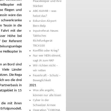
Peacekeeper und ihre
elikopter mit
Stärken
se fliegen und
ABC-KAMIR – was
essin wäre das
heisst das?
ür schwerkranke
Exkursion Airport
 Tessin in die
Bern-Belp
 Fahrt mit der
Inputreferat: Neues
sser Höhe bei
Taktisches
Richtfunkgerät
“ Der Referent
TRC4100
nteisungsanlage
Konflikt oder Krieg?
e Helikopter in
Nur wer NEIN stimmt,
sagt JA zum NKF
n an Bord sind
Wir richten nicht –
 Viele Länder
wir retten
ätzen. Die Rega
Feuerkraft – Schutz –
ich wo die drei
Beweglichkeit
artnerbasis in
2021
atzgebiet in 15
Was alle angeht,
können nur alle lösen
Cyber in der
die mit ihren
Schweizer Armee
 Erfolgsmodell.
Operation "CORONA