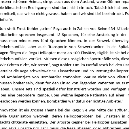
unserer schönen Heimat, einige auch aus dem Ausland, wenn Gönner repat
Die klimatischen Bedingungen sind dort nicht einfach. Tatsächlich hat uns 
ermittelt, das wir so nicht gewusst haben und wir sind tief beeindruckt. Es i
Hofcafé.
Nun stellt Ernst Kohler „seine“ Rega auch in Zahlen vor. Seine 434 Mitar
Mitarbeiter sprechen insgesamt 13 Sprachen, für eine Anstellung in der E
muss man mindestens fünf Sprachen können. In der Schweiz überwieg
Verkehrsunfälle, aber auch Transporte von Schwerkranken in ein Spit
agen fliegen die Rega-Helikopter mehr als 100 Einsätze, täglich ist sie bei
Verkehrsunfällen vor Ort. Müssen diese unsäglichen Sportunfälle sein, dies
Wir richten nicht, wir retten“, sagt Kohler. Um im Notfall rasch bei den Pat
betreibt die Rega schweizweit 13 Einsatzbasen und 19 Rettungshelikopter.
drei Ambulanzjets von Bombardier stationiert. Warum nicht von Pilatus
müssen breiter sein, denn für den Einlad von liegenden Patienten muss 
haben. Unsere Jets sind speziell dafür konstruiert worden und verfügen
über eine besondere Rampe, über welche liegende Patienten auf einer Tr
geschoben werden können. Bombardier war dafür der richtige Anbieter.“
Innovation ist ein grosses Thema bei der Rega: Sie war Mitte der 1980er-
zivile Organisation weltweit, deren Helikopterpiloten bei Einsätzen in 
Nachtsichtgeräte einsetzten. Der grösste Gegner bei Helikopter-Einsätzen 
Rund 600 Einsätze pro Jahr muss die Rega absagen oder abbrechen weg