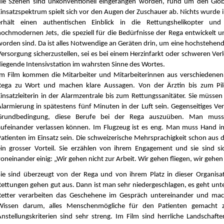
die Szenen sind unkonventionell eingefangen worden, rund um den Glo
Einsatzspektrum spielt sich vor den Augen der Zuschauer ab. Nichts wurde 
erhält einen authentischen Einblick in die Rettungshelikopter un
hochmodernen Jets, die speziell für die Bedürfnisse der Rega entwickelt u
worden sind. Da ist alles Notwendige an Geräten drin, um eine hochstehen
Versorgung sicherzustellen, sei es bei einem Herzinfarkt oder schweren Ver
fliegende Intensivstation im wahrsten Sinne des Wortes.
Im Film kommen die Mitarbeiter und Mitarbeiterinnen aus verschiedenen
Rega zu Wort und machen klare Aussagen. Von der Ärztin bis zum Pil
Einsatzleiterin in der Alarmzentrale bis zum Rettungssanitäter. Sie müssen
Alarmierung in spätestens fünf Minuten in der Luft sein. Gegenseitiges Ver
Grundbedingung, diese Berufe bei der Rega auszuüben. Man muss 
aufeinander verlassen können. Im Flugzeug ist es eng. Man muss Hand i
Patienten im Einsatz sein. Die schweizerische Mehrsprachigkeit schon aus de
ein grosser Vorteil. Sie erzählen von ihrem Engagement und sie sind s
oneinander einig: „Wir gehen nicht zur Arbeit. Wir gehen fliegen, wir gehen
Sie sind überzeugt von der Rega und von ihrem Platz in dieser Organisati
Rettungen gehen gut aus. Dann ist man sehr niedergeschlagen, es geht unte
Retter verarbeiten das Geschehene im Gespräch untereinander und mac
Wissen darum, alles Menschenmögliche für den Patienten gemacht 
Anstellungskriterien sind sehr streng. Im Film sind herrliche Landschaft