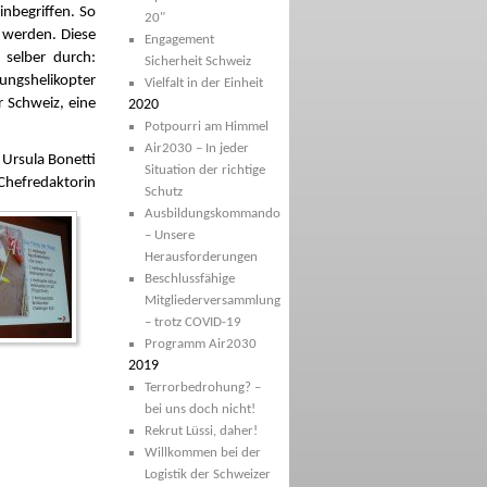
inbegriffen. So
20"
t werden. Diese
Engagement
 selber durch:
Sicherheit Schweiz
tungshelikopter
Vielfalt in der Einheit
r Schweiz, eine
2020
Potpourri am Himmel
Air2030 – In jeder
 Ursula Bonetti
Situation der richtige
Chefredaktorin
Schutz
Ausbildungskommando
– Unsere
Herausforderungen
Beschlussfähige
Mitgliederversammlung
– trotz COVID-19
Programm Air2030
2019
Terrorbedrohung? –
bei uns doch nicht!
Rekrut Lüssi, daher!
Willkommen bei der
Logistik der Schweizer