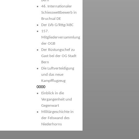
Bern
46. Internationaler
Schiesswettbewerb in
Bruchsal DE
Der LVb G/Rttg/ABC
157.
Mitgliederversammlung
der OGB
Der Rüstungschef zu
Gast bei der OG Stadt
Bern
Die Luftverteidigung
und das neue
Kampfflugzeug
0000
Einblick in die
Vergangenheit und
Gegenwart
Militärgeschichte in
der Felswand des
Niederhorns