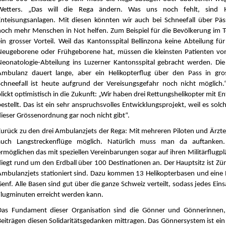
Wetters. „Das will die Rega ändern. Was uns noch fehlt, sind H
Enteisungsanlagen. Mit diesen könnten wir auch bei Schneefall über Päs
noch mehr Menschen in Not helfen. Zum Beispiel für die Bevölkerung im T
ein grosser Vorteil. Weil das Kantonsspital Bellinzona keine Abteilung f
Neugeborene oder Frühgeborene hat, müssen die kleinsten Patienten vom
Neonatologie-Abteilung ins Luzerner Kantonsspital gebracht werden. Die
Ambulanz dauert lange, aber ein Helikopterflug über den Pass in gro
Schneefall ist heute aufgrund der Vereisungsgefahr noch nicht möglich.
lickt optimistisch in die Zukunft: „Wir haben drei Rettungshelikopter mit E
estellt. Das ist ein sehr anspruchsvolles Entwicklungsprojekt, weil es solch
dieser Grössenordnung gar noch nicht gibt“.
Zurück zu den drei Ambulanzjets der Rega: Mit mehreren Piloten und Ärzte
auch Langstreckenflüge möglich. Natürlich muss man da auftanken.
ermöglichen das mit speziellen Vereinbarungen sogar auf ihren Militärflugpl
fliegt rund um den Erdball über 100 Destinationen an. Der Hauptsitz ist Zür
Ambulanzjets stationiert sind. Dazu kommen 13 Helikopterbasen und eine P
enf. Alle Basen sind gut über die ganze Schweiz verteilt, sodass jedes Eins
Flugminuten erreicht werden kann.
Das Fundament dieser Organisation sind die Gönner und Gönnerinnen, 
Beiträgen diesen Solidaritätsgedanken mittragen. Das Gönnersystem ist ein