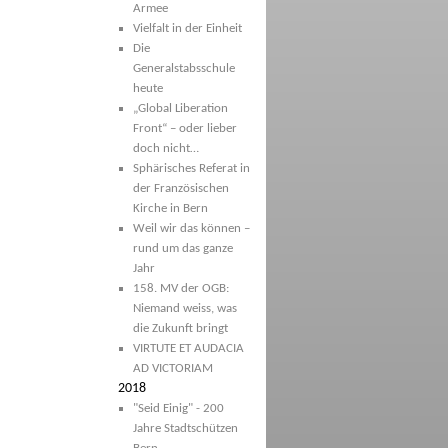
Armee
Vielfalt in der Einheit
Die
Generalstabsschule
heute
„Global Liberation
Front“ – oder lieber
doch nicht…
Sphärisches Referat in
der Französischen
Kirche in Bern
Weil wir das können –
rund um das ganze
Jahr
158. MV der OGB:
Niemand weiss, was
die Zukunft bringt
VIRTUTE ET AUDACIA
AD VICTORIAM
2018
"Seid Einig" - 200
Jahre Stadtschützen