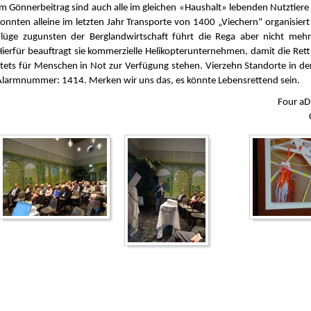
Im Gönnerbeitrag sind auch alle im gleichen «Haushalt» lebenden Nutztiere 
konnten alleine im letzten Jahr Transporte von 1400 „Viechern“ organisier
Flüge zugunsten der Berglandwirtschaft führt die Rega aber nicht mehr
Hierfür beauftragt sie kommerzielle Helikopterunternehmen, damit die Ret
stets für Menschen in Not zur Verfügung stehen. Vierzehn Standorte in de
Alarmnummer: 1414. Merken wir uns das, es könnte Lebensrettend sein.
Four aD