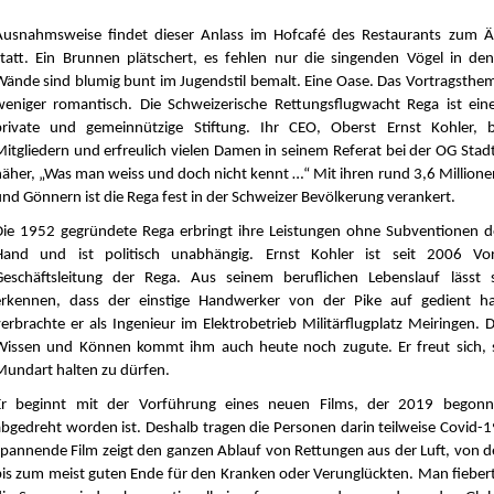
Ausnahmsweise findet dieser Anlass im Hofcafé des Restaurants zum Ä
statt. Ein Brunnen plätschert, es fehlen nur die singenden Vögel in den
Wände sind blumig bunt im Jugendstil bemalt. Eine Oase. Das Vortragsthema
weniger romantisch. Die Schweizerische Rettungsflugwacht Rega ist eine
private und gemeinnützige Stiftung. Ihr CEO, Oberst Ernst Kohler, 
Mitgliedern und erfreulich vielen Damen in seinem Referat bei der OG Stad
näher, „Was man weiss und doch nicht kennt …“ Mit ihren rund 3,6 Million
und Gönnern ist die Rega fest in der Schweizer Bevölkerung verankert.
Die 1952 gegründete Rega erbringt ihre Leistungen ohne Subventionen de
Hand und ist politisch unabhängig. Ernst Kohler ist seit 2006 Vor
Geschäftsleitung der Rega. Aus seinem beruflichen Lebenslauf lässt 
erkennen, dass der einstige Handwerker von der Pike auf gedient hat
verbrachte er als Ingenieur im Elektrobetrieb Militärflugplatz Meiringen. D
Wissen und Können kommt ihm auch heute noch zugute. Er freut sich, s
Mundart halten zu dürfen.
Er beginnt mit der Vorführung eines neuen Films, der 2019 bego
abgedreht worden ist. Deshalb tragen die Personen darin teilweise Covid-
spannende Film zeigt den ganzen Ablauf von Rettungen aus der Luft, von d
bis zum meist guten Ende für den Kranken oder Verunglückten. Man fiebert