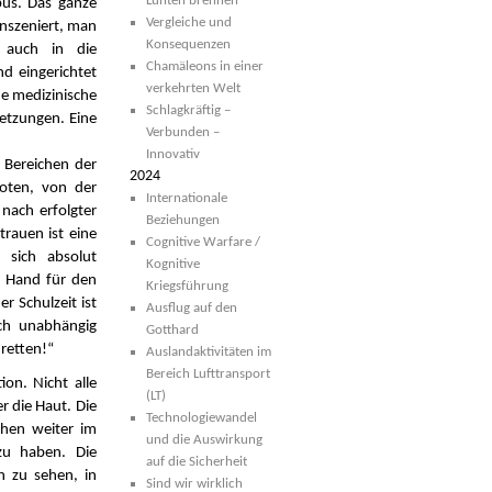
Lunten brennen
bus. Das ganze
Vergleiche und
inszeniert, man
Konsequenzen
d auch in die
Chamäleons in einer
nd eingerichtet
verkehrten Welt
de medizinische
Schlagkräftig –
letzungen. Eine
Verbunden –
Innovativ
 Bereichen der
2024
oten, von der
Internationale
 nach erfolgter
Beziehungen
trauen ist eine
Cognitive Warfare /
sich absolut
Kognitive
n Hand für den
Kriegsführung
r Schulzeit ist
Ausflug auf den
ich unabhängig
Gotthard
 retten!“
Auslandaktivitäten im
Bereich Lufttransport
on. Nicht alle
(LT)
r die Haut. Die
Technologiewandel
hen weiter im
und die Auswirkung
zu haben. Die
auf die Sicherheit
en zu sehen, in
Sind wir wirklich