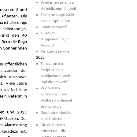
Wiederherstellen der
Verteidigungsfähigkeit
usseren Stand
Sicherheitslage 2026 -
 Pflanzen. Die
am 21. April 2026
 ist allerdings
"Zäme Vorwärts"
 selbständige,
TRIAS 25 –
bringt den 40
Truppenübung im
t Bern die Rega
Ausland
en Gönnerinnen
Per caelos servire
2025
Europa an der
r öffentlichen
Peripherie der
sitzender der
multipolaren Welt –
sich unschwer
und die Schweiz?
. Viele Jahre
Wir müssen
ieses fachliche
aufwachen – die
ein Referat in
Wolken am Himmel
sind schwarz
nnen und 2021
Geschwindigkeit ist
19-Masken. Der
entscheidend
er Alarmierung
Die Welt ist ein
Pulverfass – die
 geradezu mit,