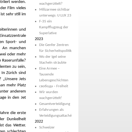
riiert werden.
wachgerüttelt?
der Film vieles
Milizarmee sichtbar
st sehr still im
unterwegs: U LUX 23
F-35 ein
Kampfflugzeug der
beiterinnen und
Superlative
insatzzentrale
2023
en Sport- und
Die Genfer Zentren
al. An manchen
für Sicherheitspolitik
 zwei oder mehr
Wo der Igel seine
e Raserunfälle?
Stacheln sträubte
ienten zu sein,
Eine Armee –
 In Zürich sind
Tausende
? „Unsere Jets
Lebensgeschichten
man mehr Platz
свобода – Freiheit
 unter anderem
Wir wurden
age in den Jet
wachgerüttelt!
Gesamtverteidigung
Erfahrungen als
Jahre die erste
Verteidigungsattaché
der Dunkelheit
2022
ist das Wetter.
Schweizer
en schlechten