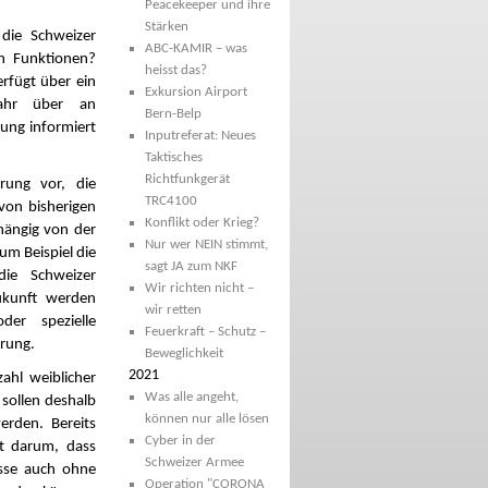
Peacekeeper und ihre
Stärken
 die Schweizer
ABC-KAMIR – was
n Funktionen?
heisst das?
erfügt über ein
Exkursion Airport
Jahr über an
Bern-Belp
rung informiert
Inputreferat: Neues
Taktisches
Richtfunkgerät
erung vor, die
TRC4100
 von bisherigen
Konflikt oder Krieg?
hängig von der
Nur wer NEIN stimmt,
um Beispiel die
sagt JA zum NKF
die Schweizer
Wir richten nicht –
ukunft werden
wir retten
der spezielle
Feuerkraft – Schutz –
erung.
Beweglichkeit
2021
ahl weiblicher
Was alle angeht,
sollen deshalb
können nur alle lösen
erden. Bereits
Cyber in der
ht darum, dass
Schweizer Armee
esse auch ohne
Operation "CORONA