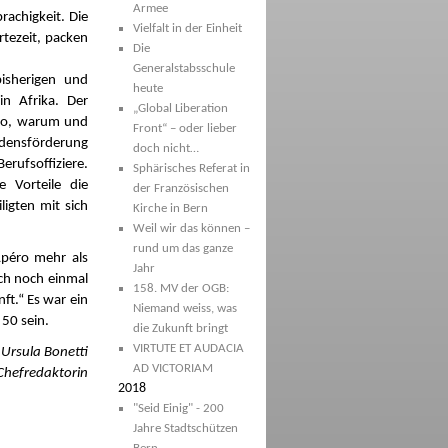
Armee
rachigkeit. Die
Vielfalt in der Einheit
rtezeit, packen
Die
Generalstabsschule
isherigen und
heute
in Afrika. Der
„Global Liberation
 wo, warum und
Front“ – oder lieber
densförderung
doch nicht…
erufsoffiziere.
Sphärisches Referat in
 Vorteile die
der Französischen
ligten mit sich
Kirche in Bern
Weil wir das können –
rund um das ganze
Apéro mehr als
Jahr
ich noch einmal
158. MV der OGB:
nft.“ Es war ein
Niemand weiss, was
50 sein.
die Zukunft bringt
VIRTUTE ET AUDACIA
Ursula Bonetti
AD VICTORIAM
Chefredaktorin
2018
"Seid Einig" - 200
Jahre Stadtschützen