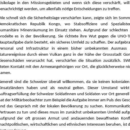
Risikolage in den Missionsgebieten und wenn sich diese verschärft, wi
benachrichtigt werden, um allenfalls nötige Entscheidungen zu treffen.
Wie schnell sich die Sicherheitslage verschärfen kann, zeigte sich im Som
Demokratischen Republik Kongo, wo Stabsoffiziere und Spezialist
humanitäre Minenräumung im Einsatz stehen. Aufgrund der schlechten S
brodelte es in der Bevölkerung. Sie richtete ihre Wut gegen die UNO-
Hauptaufgabe darin besteht, ein sicheres Umfeld zu schaffen. Der aufgebr
Personal und Infrastruktur in einem bisher unbekannten Ausmass
Naturereignisse durch einen Vulkan ganz in der Nähe der Grossstadt Gom
Riesenschäden verursacht hat, verschärfen die Situation zusätzlich. S
steten Kontakt mit den Armeeangehörigen vor Ort, die glücklicherweise ni
kamen.
Generell sind die Schweizer überall willkommen, da sie keinen koloniale
Einsatzländern haben und als neutral gelten. Dieser Umstand wirkt
Auftragserfüllung der Schweizer Soldatinnen und Soldaten vor Ort generell 
hat der Militärbeobachter zum Beispiel die Aufgabe immer am Puls des Ges
und das Gespräch mit der lokalen Bevölkerung zu suchen. Kommunikatio
Vertrauen zu tun und dieses muss im zunächst unbekannten Umfeld auf
Aufgrund der oft grossen Armut und andauernden bewaffneten Konfli
machtpolitischen, wirtschaftlichen und ethnischen Interessen beruhen, ist 