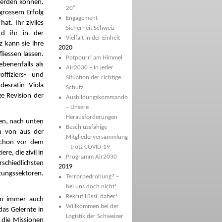
 werden können.
20"
 grossem Erfolg
Engagement
at. Ihr ziviles
Sicherheit Schweiz
rd ihr in der
Vielfalt in der Einheit
 kann sie ihre
2020
iessen lassen.
Potpourri am Himmel
ebenenfalls als
Air2030 – In jeder
offiziers- und
Situation der richtige
desrätin Viola
Schutz
e Revision der
Ausbildungskommando
– Unsere
Herausforderungen
nen, nach unten
Beschlussfähige
n von aus der
Mitgliederversammlung
 schon vor dem
– trotz COVID-19
e, die zivil in
Programm Air2030
schiedlichsten
2019
stungssektoren.
Terrorbedrohung? –
bei uns doch nicht!
Rekrut Lüssi, daher!
en immer auch
Willkommen bei der
as Gelernte in
Logistik der Schweizer
 die Missionen