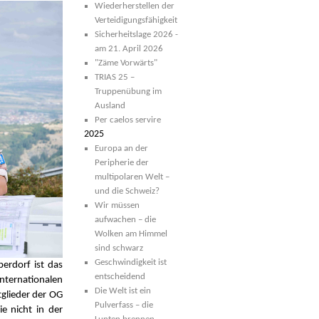
Wiederherstellen der
Verteidigungsfähigkeit
Sicherheitslage 2026 -
am 21. April 2026
"Zäme Vorwärts"
TRIAS 25 –
Truppenübung im
Ausland
Per caelos servire
2025
Europa an der
Peripherie der
multipolaren Welt –
und die Schweiz?
Wir müssen
aufwachen – die
Wolken am Himmel
sind schwarz
Geschwindigkeit ist
erdorf ist das
entscheidend
nternationalen
Die Welt ist ein
glieder der OG
Pulverfass – die
e nicht in der