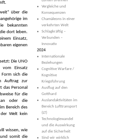
Lunten brennen
nft.
Vergleiche und
weit“ über die
Konsequenzen
eangehörige im
Chamäleons in einer
verkehrten Welt
die bekannten
Schlagkräftig –
die dort leben.
Verbunden –
einem Einsatz,
Innovativ
ubaren eigenen
2024
Internationale
setzt: Die UNO
Beziehungen
g vom Einsatz
Cognitive Warfare /
 Form sich die
Kognitive
n Auftrag zur
Kriegsführung
t das Personal
Ausflug auf den
Gotthard
lsweise für die
Auslandaktivitäten im
an oder die
Bereich Lufttransport
 im Bereich des
(LT)
 der Welt kein
Technologiewandel
und die Auswirkung
ll wissen, wie
auf die Sicherheit
 und somit die
Sind wir wirklich