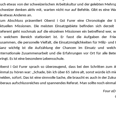
auch etwas von der schweizerischen Arbeitskultur und der gelebten Mehrsp
Schweizer denken aktiv mit, warten nicht nur auf Befehle. Gibt es eine Wa
sie etwas Anderes an.
Zum Abschluss präsentiert Oberst i Gst Furer eine Chronologie der b
aktuellen Missionen. Die meisten Einsatzgebiete befinden sich derzeit 
Referent geht nochmals auf die einzelnen Missionen ein betreffend wer,
in welchem Bereich stationiert ist. Er fasst die Aufgaben der Frie
usammen, die personelle Vielfalt, die Einsatzmöglichkeiten für Miliz- und B
Ganz wichtig ist die Aufzählung der Chancen im Einsatz und welche
internationale Zusammenarbeit und die Erfahrungen vor Ort für alle Betei
ringt. Es ist eine besondere Lebensschule.
Oberst i Gst Furer sprach so überzeugend, dass bei den Schritten zum 
einmal zu hören war: „Schade, bin ich über 65 Jahre alt, sonst würde ich m
elden, sofort. Das ist eine sinnvolle Sache, die braucht es auch in der Zuku
überaus aufschlussreiches und spannendes Referat. Man sollte noch einmal 
Four aD 