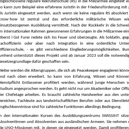
abgeschlossene reguläre Rekrutenschule (RS) in die Milizarmee eingeteilt
So kann zum Beispiel eine erfahrene Juristin in der Friedensförderung mit
ls Juristin eingesetzt werden, auch wenn sie keine reguläre RS absolviert h
Know-how ist zentral und das erforderliche militärische Wissen wi
einsatzbezogenen Ausbildung vermittelt. Nach der Rückkehr in die Schweiz
im internationalen Rahmen gewonnenen Erfahrungen in die Milizarmee einfl
Oberst i Gst Furer redete sich ins Feuer und überzeugte. Als Soldatin, geg
Fachoffizierin oder aber nach Integration in eine ordentliche Unter
Offiziersschule, - es gibt verschiedene Eingliederungsmöglichkeiten. Bun
Amherd unterstützt dieses Projekt und ab Januar 2023 soll die notwendig
Gesetzesgrundlage dafür geschaffen sein.
Weiter werden die Altersgruppen, die sich als Peacekeeper engagieren kön
und nach oben erweitert. So kann von Erfahrung, Wissen und Könne
Dienstpflicht Entlassener profitiert werden, während junge Menschen
Studium angesprochen werden. Es geht nicht nur um Akademiker oder Offizier
der Chefetage arbeiten. Es braucht zahlreiche Handwerker aus den unter
Bereichen, Fachleute aus landwirtschaftlichen Berufen oder aus Dienstlei
Englischkenntnisse sind für zahlreiche Funktionen allerdings Bedingung.
In den internationalen Kursen des Ausbildungszentrums SWISSINT sitz
Absolventinnen und Absolventen aus ausländischen Armeen. Sie nehmen d
die UNO-Missionen mit, in denen sie eingesetzt werden. Damit profitieren