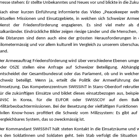
resse stehen: Er stellte Unbekanntes und Neues vor und blickte in die Zuku
Nach einer kurzen Einführung informierte das Video „Peacekeeper welt
aktuellen Missionen und Einsatzgebiete, in welchen sich Schweizer Arme
Dienst der Friedensförderung engagieren. Es sind viel mehr als 
Balkanländer. Eindrückliche Bilder zeigen riesige Länder und die Menschen, 
Die Distanzen sind denn auch eine der grössten Herausforderungen in 
kilometermässig und vor allem kulturell im Vergleich zu unserem überscha
Land.
Der Armeeauftrag Friedensförderung wird über verschiedene Ebenen umge
oder OSZE stellen eine Anfrage auf Schweizer Beteiligung. Abhängi
entscheidet der Gesamtbundesrat oder das Parlament, ob und in welcher
Schweiz beteiligt. Wenn ja, erteilt die Politik der Armeeführung de
Umsetzung. Das Kompetenzzentrum SWISSINT in Stans-Oberdorf rekrutier
für die zukünftigen Einsätze und bildet dieses einsatzbezogen aus, beispie
NNSC in Korea, für die EUFOR oder SWISSCOY auf dem Balk
Militärbeobachtermissionen. Bei der Besetzung der vielfältigen Funktionen
zivilen Know-hows profitiert die Schweiz vom Milizsystem: Es gibt auf
vergleichbares System, das so zweckmässig ist.
Der Kommandant SWISSINT hält steten Kontakt in die Einsatzräume und wi
es den Soldatinnen und Soldaten geht. Sein Stab verfolgt die Situation