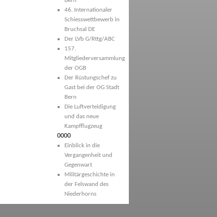
Bern
46. Internationaler
Schiesswettbewerb in
Bruchsal DE
Der LVb G/Rttg/ABC
157.
Mitgliederversammlung
der OGB
Der Rüstungschef zu
Gast bei der OG Stadt
Bern
Die Luftverteidigung
und das neue
Kampfflugzeug
0000
Einblick in die
Vergangenheit und
Gegenwart
Militärgeschichte in
der Felswand des
Niederhorns