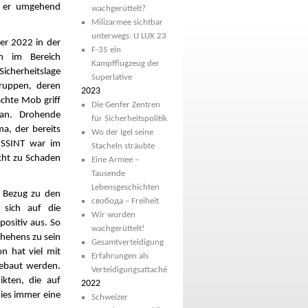
ll er umgehend
wachgerüttelt?
Milizarmee sichtbar
unterwegs: U LUX 23
mer 2022 in der
F-35 ein
en im Bereich
Kampfflugzeug der
icherheitslage
Superlative
Truppen, deren
2023
achte Mob griff
Die Genfer Zentren
 an. Drohende
für Sicherheitspolitik
a, der bereits
Wo der Igel seine
WISSINT war im
Stacheln sträubte
cht zu Schaden
Eine Armee –
Tausende
Lebensgeschichten
n Bezug zu den
свобода – Freiheit
 sich auf die
Wir wurden
positiv aus. So
wachgerüttelt!
chehens zu sein
Gesamtverteidigung
n hat viel mit
Erfahrungen als
gebaut werden.
Verteidigungsattaché
kten, die auf
2022
dies immer eine
Schweizer