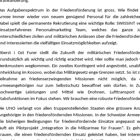
Gratwanderung.
Das Aufgabenspektrum in der Friedensförderung ist gross. Wie findet
Armee immer wieder von neuem genügend Personal für die zahlreiche
Dabei spielt die permanente Rekrutierung eine wichtige Rolle: SWISSINT v
einsatzerfahrenes Personalmarketing Team, welches das ganze 
unterschiedlichen zivilen und militärischen Anlässen über die Friedensförde
nd Interessierten die vielfältigen Einsatzmöglichkeiten aufzeigt.
Oberst i Gst Furer stellt die Zukunft der militärischen Friedensförd
grundsätzlich als wichtig und richtig erachtet wird. Hier sollte man jedoch
Denkmustern wegkommen. Ein zweites Kontingent wird angestrebt, unab
Entwicklung im Kosovo, wobei das Militärgesetz enge Grenzen setzt. So ist z
Teilnahme an friedenserzwingenden Missionen nicht möglich, da 
Armeeangehörigen nur zum Selbstschutz bewaffnet sein dürfen. In Z
hochwertige Leistungen und Mittel wie Drohnen, Lufttransport o
Stabsfunktionen im Fokus stehen. Wir brauchen eine robuste Friedensförd
Die UNO verlangt von allen truppenstellenden Staaten eine grössere Anz
Angehöriger in den friedensfördernden Missionen. In der Schweizer Armee 
die bisherigen Bedingungen für friedensfördernde Einsätze angepasst w
läuft ein Pilotprojekt „Integration in die Milizarmee für Frauen". Es ge
Frauen, die einen friedensfördernden Einsatz geleistet haben, bei Inter