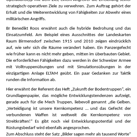
strategisch-operativen Ziele zu verwehren. Zum Auftrag gehört der
Erhalt und die Weiterentwicklung von Fähigkeiten zur Abwehr eines
militärischen Angriffs.
Br Benedikt Roos erwähnt auch die hybride Bedrohung und das
Einsatzumfeld. Am Beispiel eines Ausschnittes der Landeskarten
Raum Birmensdorf zwischen 1915 und 2010 zeigen eindrücklich
auf, wie sehr sich die Räume verändert haben. Ein Panzergefecht
wie früher kann es nicht mehr geben, mitten im überbauten Gebiet.
Die erforderlichen Fähigkeiten dazu werden in der Schweizer Armee
mit Volltruppenübungen und mit Simulationsübungen in der
einzigartigen Anlage ELTAM geübt. Ein paar Gedanken zur Taktik
runden die Information ab.
Hier erwähnt der Referent das Heft „Zukunft der Bodentruppen“, ein
Grundlagenpapier, das mögliche Entwicklungstendenzen aufzeigt,
gerade auch für die Mech Truppen, liebevoll genannt „die Gelben.
„Verteidigung ist unsere Kernkompetenz … und das Gefecht der
verbundenen Waffen ist weltweit die Kernkompetenz von
Streitkräften!“ Es gibt noch viel Entwicklungspotential und der
Rüstungsbedarf wird ebenfalls angesprochen.
Zum Abschluss steht der Satz „Bilder sagen mehr als tausend Worte“