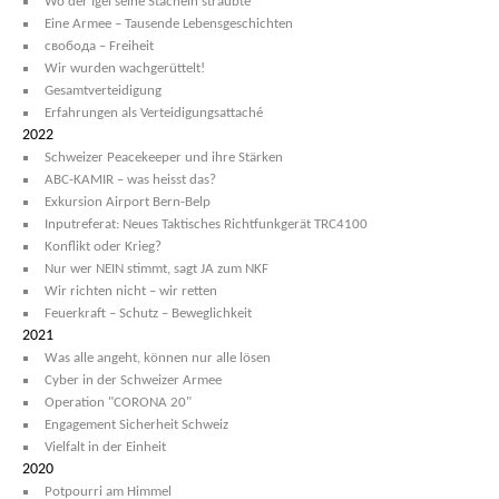
Wo der Igel seine Stacheln sträubte
Eine Armee – Tausende Lebensgeschichten
свобода – Freiheit
Wir wurden wachgerüttelt!
Gesamtverteidigung
Erfahrungen als Verteidigungsattaché
2022
Schweizer Peacekeeper und ihre Stärken
ABC-KAMIR – was heisst das?
Exkursion Airport Bern-Belp
Inputreferat: Neues Taktisches Richtfunkgerät TRC4100
Konflikt oder Krieg?
Nur wer NEIN stimmt, sagt JA zum NKF
Wir richten nicht – wir retten
Feuerkraft – Schutz – Beweglichkeit
2021
Was alle angeht, können nur alle lösen
Cyber in der Schweizer Armee
Operation "CORONA 20"
Engagement Sicherheit Schweiz
Vielfalt in der Einheit
2020
Potpourri am Himmel