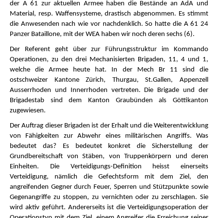
der A 61 zur aktuellen Armee haben die Bestände an AdA und
Material, resp. Waffensysteme, drastisch abgenommen. Es stimmt
die Anwesenden nach wie vor nachdenklich. So hatte die A 61 24
Panzer Bataillone, mit der WEA haben wir noch deren sechs (6).
Der Referent geht über zur Führungsstruktur im Kommando
Operationen, zu den drei Mechanisierten Brigaden, 11, 4 und 1,
welche die Armee heute hat. In der Mech Br 11 sind die
ostschweizer Kantone Zürich, Thurgau, St.Gallen, Appenzell
Ausserrhoden und Innerrhoden vertreten. Die Brigade und der
Brigadestab sind dem Kanton Graubünden als Göttikanton
zugewiesen.
Der Auftrag dieser Brigaden ist der Erhalt und die Weiterentwicklung
von Fähigkeiten zur Abwehr eines militärischen Angriffs. Was
bedeutet das? Es bedeutet konkret die Sicherstellung der
Grundbereitschaft von Stäben, von Truppenkörpern und deren
Einheiten. Die Verteidigungs-Definition heisst einerseits
Verteidigung, nämlich die Gefechtsform mit dem Ziel, den
angreifenden Gegner durch Feuer, Sperren und Stützpunkte sowie
Gegenangriffe zu stoppen, zu vernichten oder zu zerschlagen. Sie
wird aktiv geführt. Andererseits ist die Verteidigungsoperation der
Operationstyp mit dem Ziel, einem Angreifer die Erreichung seiner