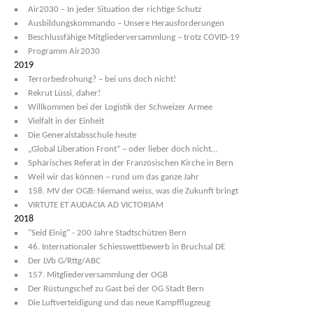
Air2030 – In jeder Situation der richtige Schutz
Ausbildungskommando – Unsere Herausforderungen
Beschlussfähige Mitgliederversammlung – trotz COVID-19
Programm Air2030
2019
Terrorbedrohung? – bei uns doch nicht!
Rekrut Lüssi, daher!
Willkommen bei der Logistik der Schweizer Armee
Vielfalt in der Einheit
Die Generalstabsschule heute
„Global Liberation Front“ – oder lieber doch nicht…
Sphärisches Referat in der Französischen Kirche in Bern
Weil wir das können – rund um das ganze Jahr
158. MV der OGB: Niemand weiss, was die Zukunft bringt
VIRTUTE ET AUDACIA AD VICTORIAM
2018
"Seid Einig" - 200 Jahre Stadtschützen Bern
46. Internationaler Schiesswettbewerb in Bruchsal DE
Der LVb G/Rttg/ABC
157. Mitgliederversammlung der OGB
Der Rüstungschef zu Gast bei der OG Stadt Bern
Die Luftverteidigung und das neue Kampfflugzeug