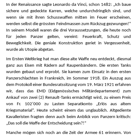
In der Renaissance sagte Leonardo da Vinci, schon 1482: „Ich baue
sichere und gedeckte Karren, welche undurchdringlich sind, und
wenn sie mit ihren Schusswaffen mitten im Feuer erscheinen,
werden selbst die grössten Feindmassen zum Rückzug gezwungen!“
In seinem Modell waren die drei Voraussetzungen, die heute noch
für jeden Panzer gelten, vereint: Feuerkraft, Schutz und
Beweglichkeit. Die geniale Konstruktion geriet in Vergessenheit,
wurde als Utopie abgetan.
Im Ersten Weltkrieg hat man diese alte Waffe neu entdeckt, diesmal
ganz aus Eisen mit Rädern auf Raupenbändern. Die ersten Tanks
wurden gebaut und erprobt. Sie kamen zum Einsatz in den ersten
Panzerschlachten in Frankreich, im Sommer 1918. Ein Auszug aus
dem Protokoll einer Bundesratssitzung vom 19. März 1921 erfahren
wir, dass das EMD (Eidgenössisches Militärdepartement) zum
Ankauf von zwei (2) Renault-Tanks ermächtigt wird, zu einem Preis
von Fr. 102‘000 zu Lasten Separatkonto „Erlös aus altem
Kriegsmaterial“. Heute scheint einem das unglaublich. Altgediente
Kavalleristen fragten denn auch beim Anblick von Panzern kritisch:
„Das soll die Waffe der Entscheidung sein?!“
Manche mögen sich noch an die Zeit der Armee 61 erinnern. Von