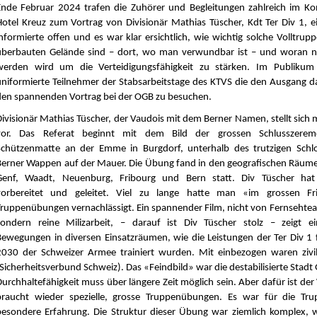
Ende Februar 2024 trafen die Zuhörer und Begleitungen zahlreich im K
Hotel Kreuz zum Vortrag von Divisionär Mathias Tüscher, Kdt Ter Div 1, e
informierte offen und es war klar ersichtlich, wie wichtig solche Volltr
überbauten Gelände sind – dort, wo man verwundbar ist – und woran n
werden wird um die Verteidigungsfähigkeit zu stärken. Im Publikum 
uniformierte Teilnehmer der Stabsarbeitstage des KTVS die den Ausgang d
den spannenden Vortrag bei der OGB zu besuchen.
Divisionär Mathias Tüscher, der Vaudois mit dem Berner Namen, stellt sich
vor. Das Referat beginnt mit dem Bild der grossen Schlusszerem
Schützenmatte an der Emme in Burgdorf, unterhalb des trutzigen Schl
Berner Wappen auf der Mauer. Die Übung fand in den geografischen Räum
Genf, Waadt, Neuenburg, Fribourg und Bern statt. Div Tüscher ha
vorbereitet und geleitet. Viel zu lange hatte man «im grossen Fr
Truppenübungen vernachlässigt. Ein spannender Film, nicht von Fernsehtea
sondern reine Milizarbeit, – darauf ist Div Tüscher stolz – zeigt ei
Bewegungen in diversen Einsatzräumen, wie die Leistungen der Ter Div 1 f
2030 der Schweizer Armee trainiert wurden. Mit einbezogen waren zivi
Sicherheitsverbund Schweiz). Das «Feindbild» war die destabilisierte Stadt 
Durchhaltefähigkeit muss über längere Zeit möglich sein. Aber dafür ist der
braucht wieder spezielle, grosse Truppenübungen. Es war für die Tru
besondere Erfahrung. Die Struktur dieser Übung war ziemlich komplex,