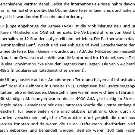
verschiedene Partner dabei. Selbst die internationale Presse nahm davo
das für einmal eher positiv. Die Übung dauerte zehn Tage lang, durchgehen
Logistisch war das eine Riesenherausforderung.
Für junge Angehörige der Armee (AdA) ist die Mobilisierung neu und 
älteren Mitglieder der OGB schmunzeln. Die Verbandsführung von Genf 
innerhalb von 12 Stunden aufgestellt und betrieben. Die Partner waren das B
Kantonspolizei Genf, Waadt und Neuenburg und zwei Detachemente der 
Armée de terre. Der «Gegner» wurde durch AdA der Militärpolizei «gespiel
23 auch an Gewässern abspielte war die Motorboot Kp 10 dabei, sowie Teil
die eine Schwimmbrücke über den Hagneckkanal legten. Die San S 42 betri
MSE 2 (modulares sanitätsdienstliches Element).
Die Übung basierte auf der Annahme von Terroranschlägen auf Infrastrukt
Genf oder die Raffinerie in Cressier (NE), Ereignissen bei Grenzübergän
Städten, also in Gebäuden. Diese zehn Tage waren eine wichtige Erfahrung 
Mit ständigen Ablösungen waren nie alle 4000 AdA gleichzeitig im Stres
eingebunden. Gemeinsam mit den Franzosen wurde die Grenze entlang 
gesichert, für beide Seiten eine unschätzbare Erfahrung. Quer durch 
wurden verschiedene mögliche «Terrorakte» durchgespielt die durchaus
werden könnten und da wären die zivilen Kräfte rasch überfordert. Ver
rasch geborgen und behandelt werden, deshalb waren 100 teils «schw