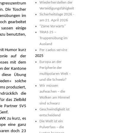
Wiederherstellen der
ongresszentrum
Verteidigungsfähigkeit
in. Div Tüscher
Sicherheitslage 2026 -
uppenübungen im
am 21. April 2026
och gearbeitet
"Zäme Vorwärts"
sassen einige
TRIAS 25 –
azu benutzten,
Truppenübung im
Ausland
 mit Humor kurz
Per caelos servire
2025
onie auf der
Europa an der
osses mit dem
Peripherie der
en der Kantone
multipolaren Welt –
t diese Übung
und die Schweiz?
ieden» solche
Wir müssen
ms produziert,
aufwachen – die
ndrücklich die
Wolken am Himmel
ür das Zielbild
sind schwarz
le Partner SVS
Geschwindigkeit ist
Genf.
entscheidend
 WK zu kurz, es
Die Welt ist ein
ppe eine ganz
Pulverfass – die
 waren doch 23