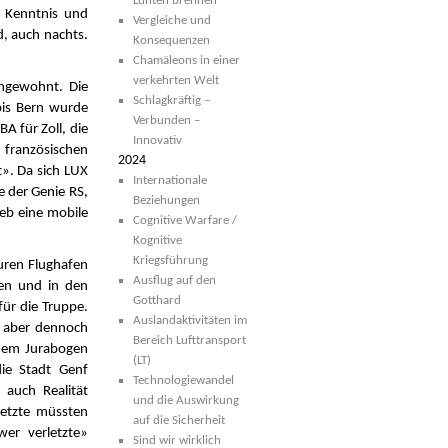
Lunten brennen
n Kenntnis und
Vergleiche und
d, auch nachts.
Konsequenzen
Chamäleons in einer
verkehrten Welt
ungewohnt. Die
Schlagkräftig –
bis Bern wurde
Verbunden –
A für Zoll, die
Innovativ
französischen
2024
t». Da sich LUX
Internationale
e der Genie RS,
Beziehungen
eb eine mobile
Cognitive Warfare /
Kognitive
Kriegsführung
uren Flughafen
Ausflug auf den
gen und in den
Gotthard
für die Truppe.
Auslandaktivitäten im
s aber dennoch
Bereich Lufttransport
dem Jurabogen
(LT)
die Stadt Genf
Technologiewandel
 auch Realität
und die Auswirkung
letzte müssten
auf die Sicherheit
er verletzte»
Sind wir wirklich