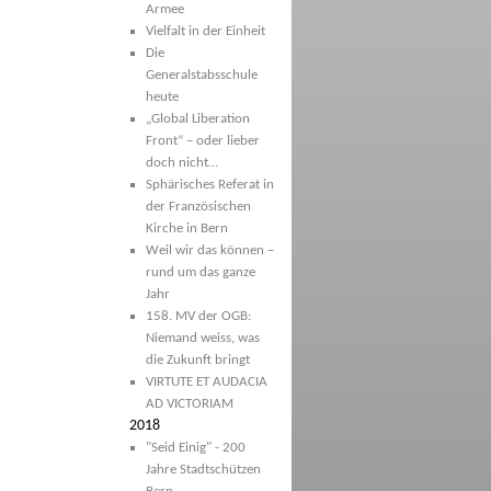
Armee
Vielfalt in der Einheit
Die
Generalstabsschule
heute
„Global Liberation
Front“ – oder lieber
doch nicht…
Sphärisches Referat in
der Französischen
Kirche in Bern
Weil wir das können –
rund um das ganze
Jahr
158. MV der OGB:
Niemand weiss, was
die Zukunft bringt
VIRTUTE ET AUDACIA
AD VICTORIAM
2018
"Seid Einig" - 200
Jahre Stadtschützen