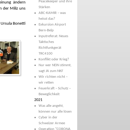
Peacekeeper und ihre
Meinung ändern
Stärken
 der Miliz uns
ABC-KAMIR – was
heisst das?
 Ursula Bonetti
Exkursion Airport
Bern-Belp
Inputreferat: Neues
Taktisches
Richtfunkgerät
TRC4100
Konflikt oder Krieg?
Nur wer NEIN stimmt,
sagt JA zum NKF
Wir richten nicht –
wir retten
Feuerkraft – Schutz –
Beweglichkeit
2021
Was alle angeht,
können nur alle lösen
Cyber in der
Schweizer Armee
Operation "CORONA