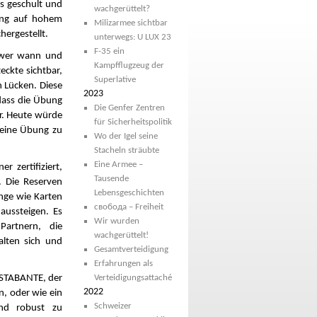
s geschult und
wachgerüttelt?
dung auf hohem
Milizarmee sichtbar
hergestellt.
unterwegs: U LUX 23
F-35 ein
 wer wann und
Kampfflugzeug der
eckte sichtbar,
Superlative
 Lücken. Diese
2023
dass die Übung
Die Genfer Zentren
r. Heute würde
für Sicherheitspolitik
o eine Übung zu
Wo der Igel seine
Stacheln sträubte
Eine Armee –
 zertifiziert,
Tausende
. Die Reserven
Lebensgeschichten
inge wie Karten
свобода – Freiheit
aussteigen. Es
Wir wurden
artnern, die
wachgerüttelt!
alten sich und
Gesamtverteidigung
Erfahrungen als
 STABANTE, der
Verteidigungsattaché
2022
n, oder wie ein
Schweizer
and robust zu