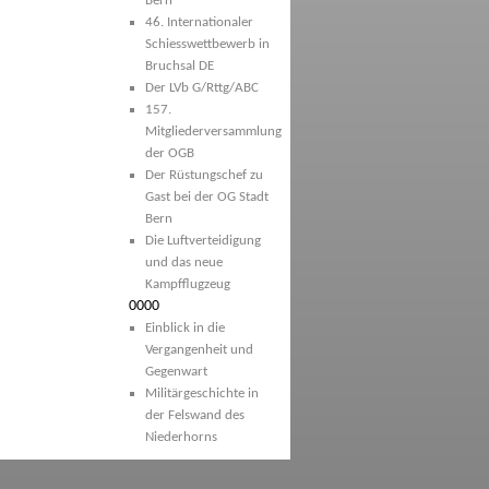
Bern
46. Internationaler
Schiesswettbewerb in
Bruchsal DE
Der LVb G/Rttg/ABC
157.
Mitgliederversammlung
der OGB
Der Rüstungschef zu
Gast bei der OG Stadt
Bern
Die Luftverteidigung
und das neue
Kampfflugzeug
0000
Einblick in die
Vergangenheit und
Gegenwart
Militärgeschichte in
der Felswand des
Niederhorns