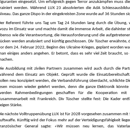
Figuranten eingesetzt. Um erfolgreich gegen Terror anzukämpfen muss die
trainiert werden. Während LUX 23 absolvierten die AdA Schiessausbil
Niveau. Das ganze Dispo in der eingekreisten Zone wurde auf 36 Stunden sic
Der Referent führte uns Tag um Tag 24 Stunden lang durch die Übung,
wozu im Einsatz war und machte damit die immense Arbeit, die dahinter st
ebenso wie die Verantwortung, die Herausforderung und die aufgetretenen
Lücken werden analysiert und künftig geschlossen. Div Tüscher erwähnte, 
vor dem 24. Februar 2022, Beginn des Ukraine-Krieges, geplant worden wa
man einiges anders angehen. Er betont, dass es sehr viel Zeit braucht, s
machen.
Die Ausbildung mit zivilen Partnern zusammen wird auch durch die Partner
während dem Einsatz am Objekt. Geprüft wurde die Einsatzbereitschaft
sollen neu konzipiert werden, die Verbandsführung überdacht, schlichte D
lesen müssen wieder gelehrt werden, denn die ganze Elektronik könnte 
werden Rahmenbedingungen geschaffen für die Kooperation mit P
Zusammenarbeit mit Frankreich. Div Tüscher stellte fest: Die Kader entf
eigen Stärke.
Die nächste Volltruppenübung LUX ist für 2028 vorgesehen zusammen mit
Luftwaffe. Künftig wird der Fokus mehr auf der Verteidigungsfähigkeit liege
französischer General sagte: «Wir müssen neu lernen, das Vaterl