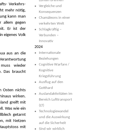
Lunten brennen
fts- Verkehrs-
Vergleiche und
cht mehr nötig,
Konsequenzen
ohung kann man
Chamäleons in einer
r allem gegen
verkehrten Welt
t. Er ist der
Schlagkräftig –
in eigenes Volk
Verbunden –
Innovativ
2024
Internationale
nua aus an die
Beziehungen
r Verantwortung
Cognitive Warfare /
 muss wieder
Kognitive
e. Das braucht
Kriegsführung
Ausflug auf den
Gotthard
m Osten nichts
Auslandaktivitäten im
hinaus wirken.
Bereich Lufttransport
land greift mit
(LT)
ll. Was wie ein
Technologiewandel
lblech getarnt
und die Auswirkung
ben, mit Netzen
auf die Sicherheit
Hauptstoss mit
Sind wir wirklich