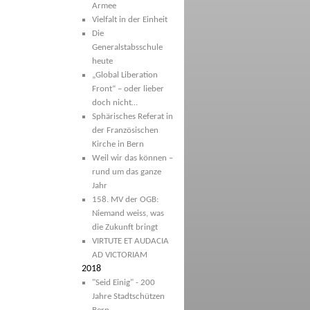
Armee
Vielfalt in der Einheit
Die
Generalstabsschule
heute
„Global Liberation
Front“ – oder lieber
doch nicht…
Sphärisches Referat in
der Französischen
Kirche in Bern
Weil wir das können –
rund um das ganze
Jahr
158. MV der OGB:
Niemand weiss, was
die Zukunft bringt
VIRTUTE ET AUDACIA
AD VICTORIAM
2018
"Seid Einig" - 200
Jahre Stadtschützen