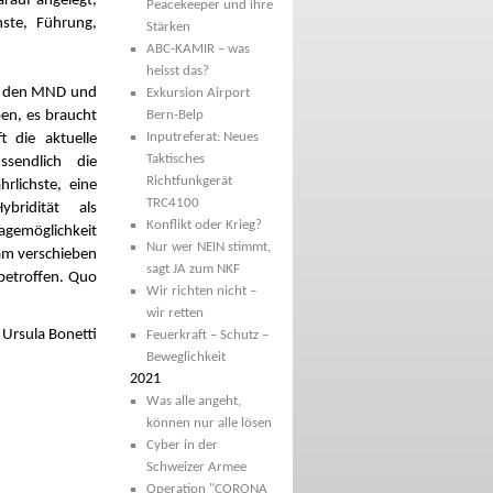
arauf angelegt,
Peacekeeper und ihre
nste, Führung,
Stärken
ABC-KAMIR – was
heisst das?
die den MND und
Exkursion Airport
ben, es braucht
Bern-Belp
Inputreferat: Neues
t die aktuelle
Taktisches
sendlich die
Richtfunkgerät
rlichste, eine
TRC4100
bridität als
Konflikt oder Krieg?
ragemöglichkeit
Nur wer NEIN stimmt,
am verschieben
sagt JA zum NKF
betroffen. Quo
Wir richten nicht –
wir retten
 Ursula Bonetti
Feuerkraft – Schutz –
Beweglichkeit
2021
Was alle angeht,
können nur alle lösen
Cyber in der
Schweizer Armee
Operation "CORONA