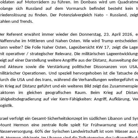
Soldaten auf Motorrädern zu führen. Im Donbass wird um Quadratme
Solange sich Russland auf dem Vormarsch befindet besteht kein In
Friedenslösung zu finden. Der Potenzialvergleich Nato – Russland, zeigt
Zahlen und Trends.
Der Referent erwähnt immer wieder den Donnerstag, 23. April 2026, e
Waffenruhe im Mittleren und Nahen Osten. Wie wird Trump entscheiden
dann weiter? Die Folie Naher Osten, Lageübersicht KW 17, zeigt die Lage
mit operativer / strategischer Relevanz. Die militärischen Lageentwicklun
eigt auf einer Darstellung weitere Angriffe aus der Distanz, Ausweitung der
und Akteure sowie die Verstärkung politischer Dissonanzen von USA/
militärischer Operationen. Und speziell hervorgehoben ist die Tatsache d
durch die USA und des Irans, während die Verhandlungen weitergeführt w
ein Krieg auf Distanz geführt und ein weiteres Bild zeigt das Zusammenspiel
Faktoren im gleichen geografischen Raum. Beim Krieg auf Distan
Fähigkeitsdegradierung auf vier Kern-Fähigkeiten: Angriff, Aufklärung, V
ogistik.
Israel verfolgt ein Gesamt-Sicherheitskonzept im südlichen Libanon und Sy
Mount Hermon eine zentrale Rolle spielt für Frühwarnung und Kontr
Wasserversorgung. 60% der Syrischen Landwirtschaft ist vom Wasser aus 