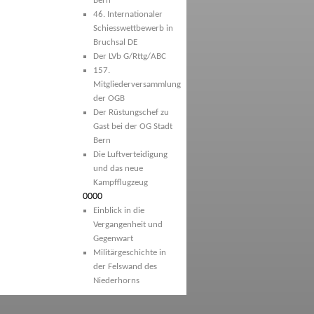
Bern
46. Internationaler
Schiesswettbewerb in
Bruchsal DE
Der LVb G/Rttg/ABC
157.
Mitgliederversammlung
der OGB
Der Rüstungschef zu
Gast bei der OG Stadt
Bern
Die Luftverteidigung
und das neue
Kampfflugzeug
0000
Einblick in die
Vergangenheit und
Gegenwart
Militärgeschichte in
der Felswand des
Niederhorns