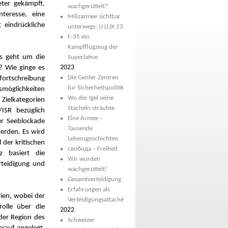
ter gekämpft.
wachgerüttelt?
teresse, eine
Milizarmee sichtbar
 eindrückliche
unterwegs: U LUX 23
F-35 ein
Kampfflugzeug der
s geht um die
Superlative
2023
? Wie ginge es
Die Genfer Zentren
fortschreibung
für Sicherheitspolitik
gsmöglichkeiten
Wo der Igel seine
 Zielkategorien
Stacheln sträubte
ISR bezüglich
Eine Armee –
er Seeblockade
Tausende
erden. Es wird
Lebensgeschichten
 der kritischen
свобода – Freiheit
z basiert die
Wir wurden
erteidigung und
wachgerüttelt!
Gesamtverteidigung
Erfahrungen als
rien, wobei der
Verteidigungsattaché
olle über die
2022
der Region des
Schweizer