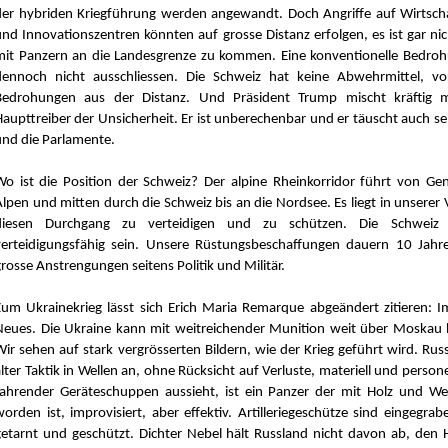
der hybriden Kriegführung werden angewandt. Doch Angriffe auf Wirtscha
und Innovationszentren könnten auf grosse Distanz erfolgen, es ist gar ni
mit Panzern an die Landesgrenze zu kommen. Eine konventionelle Bedr
dennoch nicht ausschliessen. Die Schweiz hat keine Abwehrmittel, vo
Bedrohungen aus der Distanz. Und Präsident Trump mischt kräftig mi
Haupttreiber der Unsicherheit. Er ist unberechenbar und er täuscht auch se
und die Parlamente.
Wo ist die Position der Schweiz? Der alpine Rheinkorridor führt von Ge
Alpen und mitten durch die Schweiz bis an die Nordsee. Es liegt in unsere
diesen Durchgang zu verteidigen und zu schützen. Die Schweiz
verteidigungsfähig sein. Unsere Rüstungsbeschaffungen dauern 10 Jahr
rosse Anstrengungen seitens Politik und Militär.
Zum Ukrainekrieg lässt sich Erich Maria Remarque abgeändert zitieren: I
Neues. Die Ukraine kann mit weitreichender Munition weit über Moskau 
Wir sehen auf stark vergrösserten Bildern, wie der Krieg geführt wird. Russ
lter Taktik in Wellen an, ohne Rücksicht auf Verluste, materiell und persone
fahrender Geräteschuppen aussieht, ist ein Panzer der mit Holz und Wel
worden ist, improvisiert, aber effektiv. Artilleriegeschütze sind eingegra
getarnt und geschützt. Dichter Nebel hält Russland nicht davon ab, den 