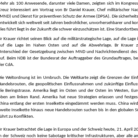
Mehr als 100 Anwesende, darunter viele Damen, zeigten sich im Kongres
Kreuz interessiert am Vortrag von Br Daniel Krauer, Chef militärischer Na
(MND) und Dienst für präventiven Schutz der Armee (DPSA). Die sicherheits
entwickelt sich weltweit seit Jahren bedrohlicher, unvorhersehbarer und k
ies führt liegt in der Zukunft die schwer einzuschätzen ist. Eine Standortb
r Krauer richtet seinen Blick auf die militärstrategische Lage, auf die Lage
auf die Lage im Nahen Osten und auf die Abwehrlage. Br Krauer z
Unterschied der Gesetzgebung zwischen MND und Nachrichtendienst des
auf. Beim NDB ist der Bundesrat der Auftraggeber des Grundauftrages, b
der CdA.
Die Weltordnung ist im Umbruch. Die Weltkarte zeigt die Grenzen der Einf
Handelsrouten, die geopolitischen Einflussnahmen und zukünftige Einfl
die Beringstrasse. Amerika liegt im Osten und der Osten im Westen, Eur
oben am linken Rand. Amerika hat neue Strategien erlassen und festges
China entlang der ersten Inselkette eingedämmt werden muss. China wird
zweite Inselkette hinaus neue Handelsrouten suchen bis in den globalen 
ührt zu Konflikten.
Br Krauer betrachtet die Lage in Europa und der Schweiz heute, 21. April 
in der Schweiz noch keine Sabotage kritischer Infrastrukturen, aber alle