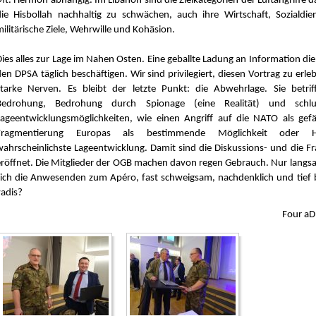
Mt. Hermon abhängig. Im Libanon sind die Zielkategorien der Luftangriffe d
die Hisbollah nachhaltig zu schwächen, auch ihre Wirtschaft, Sozialdie
ilitärische Ziele, Wehrwille und Kohäsion.
Dies alles zur Lage im Nahen Osten. Eine geballte Ladung an Information 
en DPSA täglich beschäftigen. Wir sind privilegiert, diesen Vortrag zu erle
starke Nerven. Es bleibt der letzte Punkt: die Abwehrlage. Sie betriff
Bedrohung, Bedrohung durch Spionage (eine Realität) und schlus
Lageentwicklungsmöglichkeiten, wie einen Angriff auf die NATO als gefäh
Fragmentierung Europas als bestimmende Möglichkeit oder Hy
wahrscheinlichste Lageentwicklung. Damit sind die Diskussions- und die F
eröffnet. Die Mitglieder der OGB machen davon regen Gebrauch. Nur langs
sich die Anwesenden zum Apéro, fast schweigsam, nachdenklich und tief 
vadis?
Four aD