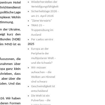
Wiederherstellen der
szentrum Hotel
Verteidigungsfähigkeit
chrichtendienst
Sicherheitslage 2026 -
politische Lage
am 21. April 2026
omplexer. Wohin
"Zäme Vorwärts"
estimmung.
TRIAS 25 –
 in der Ukraine,
Truppenübung im
eigt kurz den
Ausland
 Bundes (NDB)
Per caelos servire
2025
eim MND ist es
Europa an der
Peripherie der
multipolaren Welt –
lusszonen, die
und die Schweiz?
ussnahmen über
Wir müssen
opa ganz klein
aufwachen – die
chrieben, dass
Wolken am Himmel
 aber über die
sind schwarz
Süden. Und das
Geschwindigkeit ist
entscheidend
Die Welt ist ein
2026. Wir haben
Pulverfass – die
 anderen Formen