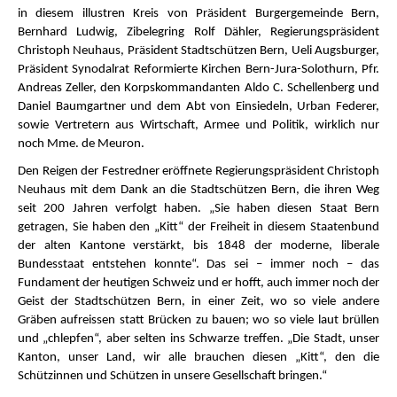
in diesem illustren Kreis von Präsident Burgergemeinde Bern,
Bernhard Ludwig, Zibelegring Rolf Dähler, Regierungspräsident
Christoph Neuhaus, Präsident Stadtschützen Bern, Ueli Augsburger,
Präsident Synodalrat Reformierte Kirchen Bern-Jura-Solothurn, Pfr.
Andreas Zeller, den Korpskommandanten Aldo C. Schellenberg und
Daniel Baumgartner und dem Abt von Einsiedeln, Urban Federer,
sowie Vertretern aus Wirtschaft, Armee und Politik, wirklich nur
noch Mme. de Meuron.
Den Reigen der Festredner eröffnete Regierungspräsident Christoph
Neuhaus mit dem Dank an die Stadtschützen Bern, die ihren Weg
seit 200 Jahren verfolgt haben. „Sie haben diesen Staat Bern
getragen, Sie haben den „Kitt“ der Freiheit in diesem Staatenbund
der alten Kantone verstärkt, bis 1848 der moderne, liberale
Bundesstaat entstehen konnte“. Das sei – immer noch – das
Fundament der heutigen Schweiz und er hofft, auch immer noch der
Geist der Stadtschützen Bern, in einer Zeit, wo so viele andere
Gräben aufreissen statt Brücken zu bauen; wo so viele laut brüllen
und „chlepfen“, aber selten ins Schwarze treffen. „Die Stadt, unser
Kanton, unser Land, wir alle brauchen diesen „Kitt“, den die
Schützinnen und Schützen in unsere Gesellschaft bringen.“