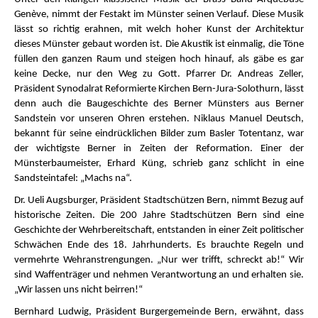
Genève, nimmt der Festakt im Münster seinen Verlauf. Diese Musik
lässt so richtig erahnen, mit welch hoher Kunst der Architektur
dieses Münster gebaut worden ist. Die Akustik ist einmalig, die Töne
füllen den ganzen Raum und steigen hoch hinauf, als gäbe es gar
keine Decke, nur den Weg zu Gott. Pfarrer Dr. Andreas Zeller,
Präsident Synodalrat Reformierte Kirchen Bern-Jura-Solothurn, lässt
denn auch die Baugeschichte des Berner Münsters aus Berner
Sandstein vor unseren Ohren erstehen. Niklaus Manuel Deutsch,
bekannt für seine eindrücklichen Bilder zum Basler Totentanz, war
der wichtigste Berner in Zeiten der Reformation. Einer der
Münsterbaumeister, Erhard Küng, schrieb ganz schlicht in eine
Sandsteintafel: „Machs na“.
Dr. Ueli Augsburger, Präsident Stadtschützen Bern, nimmt Bezug auf
historische Zeiten. Die 200 Jahre Stadtschützen Bern sind eine
Geschichte der Wehrbereitschaft, entstanden in einer Zeit politischer
Schwächen Ende des 18. Jahrhunderts. Es brauchte Regeln und
vermehrte Wehranstrengungen. „Nur wer trifft, schreckt ab!“ Wir
sind Waffenträger und nehmen Verantwortung an und erhalten sie.
„Wir lassen uns nicht beirren!“
Bernhard Ludwig, Präsident Burgergemeinde Bern, erwähnt, dass