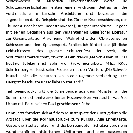
Schiesswesen ist Ausdruck unverzichtbarer Werte. Die
Schützengesellschaften leisten einen wichtigen Beitrag an die
vordienstliche militärische Ausbildung und begeistern die
Jugendlichen dafür. Beispiele sind das Zürcher Knabenschiessen, der
Thuner Ausschiesset (Kadettenwesen), Jungschützenkurse. Er geht
mit seinen Gedanken aus der Vergangenheit Keller’scher Literatur
zur Gegenwart, zur Allgemeinen Wehrpflicht, dem Obligatorischen
Schiessen und dem Spitzensport. Schliesslich fördert das jährliche
Feldschiessen, das grösste Schützenfest der Welt, die
Schützenkameradschaft, obwohl es ein freiwilliges Schiessen ist. Das
heutige Jubiläum ist sehr viel Freiwilligenarbeit, Miliz. KKdt
Schellenberg schliesst seine Festrede mit den Worten: „Die Schweiz
braucht Sie, die Schützen, als staatstragende Verbindung. Der
Herrgott beschütze unser liebes Vaterland!“
Tief beeindruckt tritt die Schreibende aus dem Münster an die
Sonne, die sich zeitweise hinter Regenwolken versteckt. Hat Abt
Urban mit Petrus einen Pakt geschlossen? Er hat.
Denn jetzt formiert sich auf dem Münsterplatz der Umzug durch die
Altstadt über die Kornhausbrücke zum Kursaal. Alle Ehrengäste,
Gäste, die Stadtschützen und die befreundeten Schützenvereine in
wunderschönen historischen Uniformen und den passenden