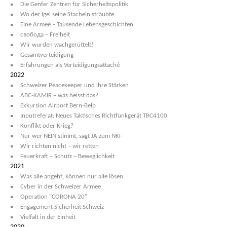
Die Genfer Zentren für Sicherheitspolitik
Wo der Igel seine Stacheln sträubte
Eine Armee – Tausende Lebensgeschichten
свобода – Freiheit
Wir wurden wachgerüttelt!
Gesamtverteidigung
Erfahrungen als Verteidigungsattaché
2022
Schweizer Peacekeeper und ihre Stärken
ABC-KAMIR – was heisst das?
Exkursion Airport Bern-Belp
Inputreferat: Neues Taktisches Richtfunkgerät TRC4100
Konflikt oder Krieg?
Nur wer NEIN stimmt, sagt JA zum NKF
Wir richten nicht – wir retten
Feuerkraft – Schutz – Beweglichkeit
2021
Was alle angeht, können nur alle lösen
Cyber in der Schweizer Armee
Operation "CORONA 20"
Engagement Sicherheit Schweiz
Vielfalt in der Einheit