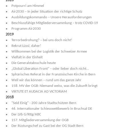
2020
Potpourri am Himmel
Air2030 – In jeder Situation der richtige Schutz
Ausbildungskommando – Unsere Herausforderungen
Beschlussfähige Mitgliederversammlung – trotz COVID-19
Programm Air2030
2019
Terrorbedrohung? – bei uns doch nicht!
Rekrut Lüssi, daher!
Willkommen bei der Logistik der Schweizer Armee
Vielfalt in der Einheit
Die Generalstabsschule heute
„Global Liberation Front“ – oder lieber doch nicht…
Sphärisches Referat in der Französischen Kirche in Bern
Weil wir das können – rund um das ganze Jahr
158. MV der OGB: Niemand weiss, was die Zukunft bringt
VIRTUTE ET AUDACIA AD VICTORIAM
2018
"Seid Einig" - 200 Jahre Stadtschützen Bern
46. Internationaler Schiesswettbewerb in Bruchsal DE
Der LVb G/Rttg/ABC
157. Mitgliederversammlung der OGB
Der Rüstungschef zu Gast bei der OG Stadt Bern