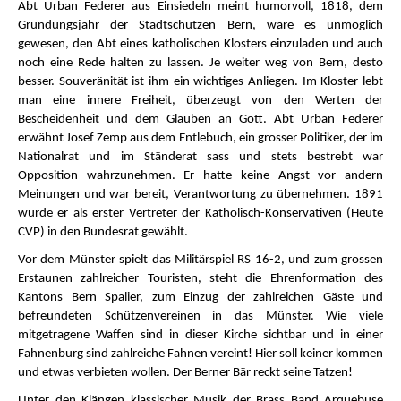
Abt Urban Federer aus Einsiedeln meint humorvoll, 1818, dem
Gründungsjahr der Stadtschützen Bern, wäre es unmöglich
gewesen, den Abt eines katholischen Klosters einzuladen und auch
noch eine Rede halten zu lassen. Je weiter weg von Bern, desto
besser. Souveränität ist ihm ein wichtiges Anliegen. Im Kloster lebt
man eine innere Freiheit, überzeugt von den Werten der
Bescheidenheit und dem Glauben an Gott. Abt Urban Federer
erwähnt Josef Zemp aus dem Entlebuch, ein grosser Politiker, der im
Nationalrat und im Ständerat sass und stets bestrebt war
Opposition wahrzunehmen. Er hatte keine Angst vor andern
Meinungen und war bereit, Verantwortung zu übernehmen. 1891
wurde er als erster Vertreter der Katholisch-Konservativen (Heute
CVP) in den Bundesrat gewählt.
Vor dem Münster spielt das Militärspiel RS 16-2, und zum grossen
Erstaunen zahlreicher Touristen, steht die Ehrenformation des
Kantons Bern Spalier, zum Einzug der zahlreichen Gäste und
befreundeten Schützenvereinen in das Münster. Wie viele
mitgetragene Waffen sind in dieser Kirche sichtbar und in einer
Fahnenburg sind zahlreiche Fahnen vereint! Hier soll keiner kommen
und etwas verbieten wollen. Der Berner Bär reckt seine Tatzen!
Unter den Klängen klassischer Musik der Brass Band Arquebuse