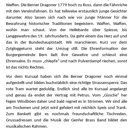
Waffen. Die Berner Dragoner 1779 hoch zu Ross, dann die Fähnriche
mit den Vereinsfahnen. Es hat teilweise erstaunlich junge Gesichter
darunter. Also lassen sich nach wie vor junge Männer für die
Bewahrung historischer Traditionen begeistern. Waffen, Waffen,
wohin man schaut. Von der Hellebarde über Spiesse, bis
Langgewehre des 19. Jahrhunderts. Da geht einem das Herz auf und
das in der Bundeshauptstadt. Wir marschieren. Kurz vor dem
Zytgloggeturm steht der Umzug still. Die Ehrenformation der
Burgergemeinde Bern lädt ihre Gewehre und schiesst eine
Ehrensalve. Es muss „chlepfe“ und nach Pulverdampf riechen, sonst
ist das nichts Rechtes.
Vor dem Kursaal haben sich die Berner Dragoner noch einmal
aufgestellt und bilden buchstäblich eine richtige Strassensperre. Das
rote Tram wartet geduldig. Endlich sind alle im Kursaal angelangt
und genau da endet der Vertrag mit Petrus. Vom „Güsche“ her
fegen Windböen daher und bald regnet es in Strömen. Wir sind alle
am Trockenen und jetzt wird gefeiert mit reichlich Speis und Trank.
Zum Bankett gibt es nochmals freundschaftliche Tischreden,
Grussadressen und die Musik der Genfer Brass Band bildet den
musikalischen Rahmen.