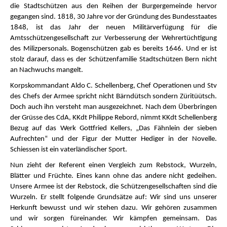
die Stadtschützen aus den Reihen der Burgergemeinde hervor
gegangen sind. 1818, 30 Jahre vor der Gründung des Bundesstaates
1848, ist das Jahr der neuen Militärverfügung für die
Amtsschützengesellschaft zur Verbesserung der Wehrertüchtigung
des Milizpersonals. Bogenschützen gab es bereits 1646. Und er ist
stolz darauf, dass es der Schützenfamilie Stadtschützen Bern nicht
an Nachwuchs mangelt.
Korpskommandant Aldo C. Schellenberg, Chef Operationen und Stv
des Chefs der Armee spricht nicht Bärndütsch sondern Züritüütsch.
Doch auch ihn versteht man ausgezeichnet. Nach dem Überbringen
der Grüsse des CdA, KKdt Philippe Rebord, nimmt KKdt Schellenberg
Bezug auf das Werk Gottfried Kellers, „Das Fähnlein der sieben
Aufrechten“ und der Figur der Mutter Hediger in der Novelle.
Schiessen ist ein vaterländischer Sport.
Nun zieht der Referent einen Vergleich zum Rebstock, Wurzeln,
Blätter und Früchte. Eines kann ohne das andere nicht gedeihen.
Unsere Armee ist der Rebstock, die Schützengesellschaften sind die
Wurzeln. Er stellt folgende Grundsätze auf: Wir sind uns unserer
Herkunft bewusst und wir stehen dazu. Wir gehören zusammen
und wir sorgen füreinander. Wir kämpfen gemeinsam. Das