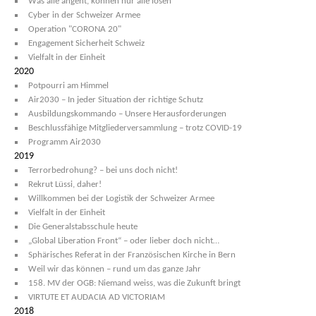
Was alle angeht, können nur alle lösen
Cyber in der Schweizer Armee
Operation "CORONA 20"
Engagement Sicherheit Schweiz
Vielfalt in der Einheit
2020
Potpourri am Himmel
Air2030 – In jeder Situation der richtige Schutz
Ausbildungskommando – Unsere Herausforderungen
Beschlussfähige Mitgliederversammlung – trotz COVID-19
Programm Air2030
2019
Terrorbedrohung? – bei uns doch nicht!
Rekrut Lüssi, daher!
Willkommen bei der Logistik der Schweizer Armee
Vielfalt in der Einheit
Die Generalstabsschule heute
„Global Liberation Front“ – oder lieber doch nicht…
Sphärisches Referat in der Französischen Kirche in Bern
Weil wir das können – rund um das ganze Jahr
158. MV der OGB: Niemand weiss, was die Zukunft bringt
VIRTUTE ET AUDACIA AD VICTORIAM
2018