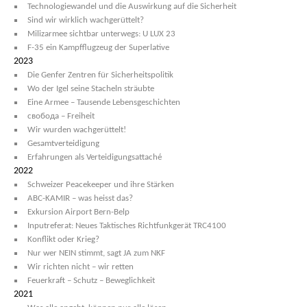
Technologiewandel und die Auswirkung auf die Sicherheit
Sind wir wirklich wachgerüttelt?
Milizarmee sichtbar unterwegs: U LUX 23
F-35 ein Kampfflugzeug der Superlative
2023
Die Genfer Zentren für Sicherheitspolitik
Wo der Igel seine Stacheln sträubte
Eine Armee – Tausende Lebensgeschichten
свобода – Freiheit
Wir wurden wachgerüttelt!
Gesamtverteidigung
Erfahrungen als Verteidigungsattaché
2022
Schweizer Peacekeeper und ihre Stärken
ABC-KAMIR – was heisst das?
Exkursion Airport Bern-Belp
Inputreferat: Neues Taktisches Richtfunkgerät TRC4100
Konflikt oder Krieg?
Nur wer NEIN stimmt, sagt JA zum NKF
Wir richten nicht – wir retten
Feuerkraft – Schutz – Beweglichkeit
2021