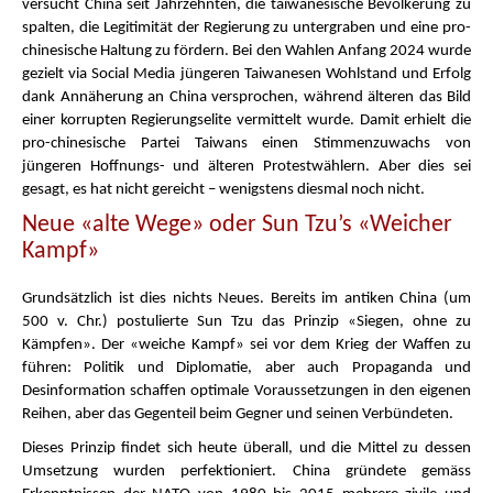
versucht China seit Jahrzehnten, die taiwanesische Bevölkerung zu
spalten, die Legitimität der Regierung zu untergraben und eine pro-
chinesische Haltung zu fördern. Bei den Wahlen Anfang 2024 wurde
gezielt via Social Media jüngeren Taiwanesen Wohlstand und Erfolg
dank Annäherung an China versprochen, während älteren das Bild
einer korrupten Regierungselite vermittelt wurde. Damit erhielt die
pro-chinesische Partei Taiwans einen Stimmenzuwachs von
jüngeren Hoffnungs- und älteren Protestwählern. Aber dies sei
gesagt, es hat nicht gereicht – wenigstens diesmal noch nicht.
Neue «alte Wege» oder Sun Tzu’s «Weicher
Kampf»
Grundsätzlich ist dies nichts Neues. Bereits im antiken China (um
500 v. Chr.) postulierte Sun Tzu das Prinzip «Siegen, ohne zu
Kämpfen». Der «weiche Kampf» sei vor dem Krieg der Waffen zu
führen: Politik und Diplomatie, aber auch Propaganda und
Desinformation schaffen optimale Voraussetzungen in den eigenen
Reihen, aber das Gegenteil beim Gegner und seinen Verbündeten.
Dieses Prinzip findet sich heute überall, und die Mittel zu dessen
Umsetzung wurden perfektioniert. China gründete gemäss