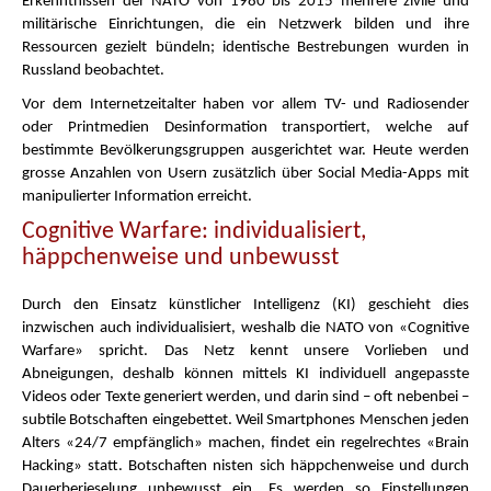
Erkenntnissen der NATO von 1980 bis 2015 mehrere zivile und
militärische Einrichtungen, die ein Netzwerk bilden und ihre
Ressourcen gezielt bündeln; identische Bestrebungen wurden in
Russland beobachtet.
Vor dem Internetzeitalter haben vor allem TV- und Radiosender
oder Printmedien Desinformation transportiert, welche auf
bestimmte Bevölkerungsgruppen ausgerichtet war. Heute werden
grosse Anzahlen von Usern zusätzlich über Social Media-Apps mit
manipulierter Information erreicht.
Cognitive Warfare: individualisiert,
häppchenweise und unbewusst
Durch den Einsatz künstlicher Intelligenz (KI) geschieht dies
inzwischen auch individualisiert, weshalb die NATO von «Cognitive
Warfare» spricht. Das Netz kennt unsere Vorlieben und
Abneigungen, deshalb können mittels KI individuell angepasste
Videos oder Texte generiert werden, und darin sind – oft nebenbei –
subtile Botschaften eingebettet. Weil Smartphones Menschen jeden
Alters «24/7 empfänglich» machen, findet ein regelrechtes «Brain
Hacking» statt. Botschaften nisten sich häppchenweise und durch
Dauerberieselung unbewusst ein. Es werden so Einstellungen