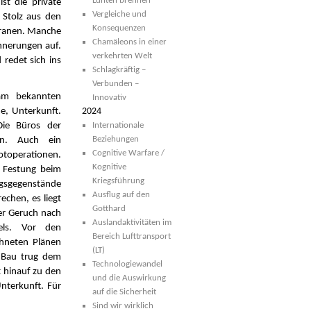
Lunten brennen
st die private
Vergleiche und
 Stolz aus den
Konsequenzen
teranen. Manche
Chamäleons in einer
nnerungen auf.
verkehrten Welt
 redet sich ins
Schlagkräftig –
Verbunden –
am bekannten
Innovativ
e, Unterkunft.
2024
Die Büros der
Internationale
Beziehungen
en. Auch ein
Cognitive Warfare /
Notoperationen.
Kognitive
e Festung beim
Kriegsführung
ungsgegenstände
Ausflug auf den
chen, es liegt
Gotthard
der Geruch nach
Auslandaktivitäten im
els. Vor den
Bereich Lufttransport
chneten Plänen
(LT)
 Bau trug dem
Technologiewandel
t hinauf zu den
und die Auswirkung
nterkunft. Für
auf die Sicherheit
Sind wir wirklich