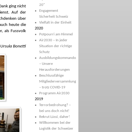
20"
Dank ging nicht
Engagement
ienst. Auf der
Sicherheit Schweiz
Nachdenken über
Vielfalt in der Einheit
uch heute die
2020
r, als Fussvolk
Potpourri am Himmel
Air2030 – In jeder
Ursula Bonetti
Situation der richtige
Schutz
Ausbildungskommando
– Unsere
Herausforderungen
Beschlussfähige
Mitgliederversammlung
– trotz COVID-19
Programm Air2030
2019
Terrorbedrohung? –
bei uns doch nicht!
Rekrut Lüssi, daher!
Willkommen bei der
Logistik der Schweizer