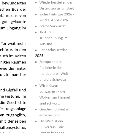
Wiederherstellen der
So bewunderten
Verteidigungsfähigkeit
ischen Bus der
Sicherheitslage 2026 -
efährt das von
am 21. April 2026
 gut gelaunte
"Zäme Vorwärts"
 zum Eingang im
TRIAS 25 –
Truppenübung im
 Tor weit mehr
Ausland
gehörte. In den
Per caelos servire
2025
 auch im Kalten
Europa an der
einigen Räumen
Peripherie der
wie die hinter
multipolaren Welt –
eufzte mancher
und die Schweiz?
Wir müssen
und Gipfeli und
aufwachen – die
eine Festung. Im
Wolken am Himmel
die Geschichte
sind schwarz
Festungsanlage
Geschwindigkeit ist
en zugänglich,
entscheidend
 mit denselben
Die Welt ist ein
Pulverfass – die
affensysteme,