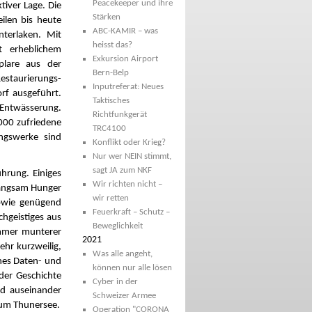
Peacekeeper und ihre
ktiver Lage. Die
Stärken
eilen bis heute
ABC-KAMIR – was
terlaken. Mit
heisst das?
t erheblichem
Exkursion Airport
plare aus der
Bern-Belp
estaurierungs-
Inputreferat: Neues
rf ausgeführt.
Taktisches
 Entwässerung.
Richtfunkgerät
‘000 zufriedene
TRC4100
ngswerke sind
Konflikt oder Krieg?
Nur wer NEIN stimmt,
sagt JA zum NKF
hrung. Einiges
Wir richten nicht –
langsam Hunger
wir retten
owie genügend
Feuerkraft – Schutz –
hgeistiges aus
Beweglichkeit
immer munterer
2021
hr kurzweilig,
Was alle angeht,
ches Daten- und
können nur alle lösen
der Geschichte
Cyber in der
nd auseinander
Schweizer Armee
aum Thunersee.
Operation "CORONA