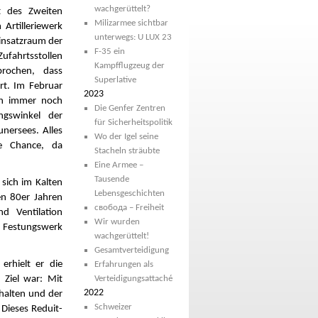
wachgerüttelt?
t des Zweiten
Milizarmee sichtbar
Artilleriewerk
unterwegs: U LUX 23
insatzraum der
F-35 ein
ufahrtsstollen
Kampfflugzeug der
rochen, dass
Superlative
rt. Im Februar
2023
ch immer noch
Die Genfer Zentren
gswinkel der
für Sicherheitspolitik
nersees. Alles
Wo der Igel seine
e Chance, da
Stacheln sträubte
Eine Armee –
Tausende
sich im Kalten
Lebensgeschichten
en 80er Jahren
свобода – Freiheit
d Ventilation
Wir wurden
Festungswerk
wachgerüttelt!
Gesamtverteidigung
erhielt er die
Erfahrungen als
 Ziel war: Mit
Verteidigungsattaché
2022
rhalten und der
Schweizer
 Dieses Reduit-