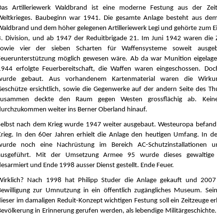
Das Artilleriewerk Waldbrand ist eine moderne Festung aus der Zei
Weltkrieges. Baubeginn war 1941. Die gesamte Anlage besteht aus dem 
Waldbrand und dem höher gelegenen Artilleriewerk Legi und gehörte zum E
3. Division, und ab 1947 der Reduitbrigade 21. Im Juni 1942 waren die Z
sowie vier der sieben Scharten für Waffensysteme soweit ausgeb
Feuerunterstützung möglich gewesen wäre. Ab da war Munition eigelage
1944 erfolgte Feuerbereitschaft, die Waffen waren eingeschossen. Do
wurde gebaut. Aus vorhandenem Kartenmaterial waren die Wirkun
Geschütze ersichtlich, sowie die Gegenwerke auf der andern Seite des Thu
zusammen deckte den Raum gegen Westen grossflächig ab. Kein
durchzukommen weiter ins Berner Oberland hinauf.
Selbst nach dem Krieg wurde 1947 weiter ausgebaut. Westeuropa befand 
Krieg. In den 60er Jahren erhielt die Anlage den heutigen Umfang. In d
wurde noch eine Nachrüstung im Bereich AC-Schutzinstallationen un
ausgeführt. Mit der Umsetzung Armee 95 wurde dieses gewaltige 
desarmiert und Ende 1998 ausser Dienst gestellt. Ende Feuer.
Wirklich? Nach 1998 hat Philipp Studer die Anlage gekauft und 2007 
Bewilligung zur Umnutzung in ein öffentlich zugängliches Museum. Sein
dieser im damaligen Reduit-Konzept wichtigen Festung soll ein Zeitzeuge e
Bevölkerung in Erinnerung gerufen werden, als lebendige Militärgeschichte.