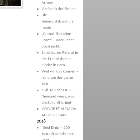
Armee
Vielfalt in der Einheit
Die
Generalstabsschule
heute
„Global Liberation
Front“ – oder lieber
doch nicht…
Sphärisches Referat in
der Französischen
Kirche in Bern
Weil wir das können –
rund um das ganze
Jahr
158. MV der OGB:
Niemand weiss, was
die Zukunft bringt
VIRTUTE ET AUDACIA
AD VICTORIAM
2018
"Seid Einig" - 200
Jahre Stadtschützen