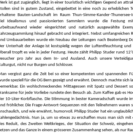
erk ist gut zugänglich, liegt in einer touristisch wichtigen Gegend an attra
Stollen sind in gutem Zustand, eingebettet in eine noch zu erheblichen T
erhaltene Bauten-Landschaft im Raum Thun-Simme-Kander-Thunersee-In
viel Idealismus und passionierten Sammlern wurde die Festung mi
Arbeitsaufwand wieder eingerichtet und natürlich ausgewählte Exem
Fahrzeugsammlung hinauf gebracht und integriert. Nebst umfangreichen R
und Umbauarbeiten wurde ein Neubau der Leitungen nach Beatenberg Do
Der Unterhalt der Anlage ist kostspielig wegen der Luftentfeuchtung und
Überall tropft es wie in jeder Festung. Heute zählt Philipp Studer rund 12
Besucher pro Jahr aus dem In- und Ausland. Auch unsere Verteidigu
ulturgut, nicht nur Burgen und Schlösser.
Man vergisst ganz die Zeit bei so einer kompetenten und spannenden Fü
wurde speziell für die OG Bern gezeigt und erwähnt. Dennoch machte sich 
bemerkbar. Ein wohlschmeckendes Mittagessen mit Spatz und Dessert s
Tranksame für jede Vorliebe rundete den Besuch ab. Zum Kaffee gab es Hoc
der 10-Liter-Korbflasche. Die Stimmung in bester Kameradschaft wurde 
und fröhlicher. Die Frage-Antwort-Sequenzen mit den Teilnehmern waren se
anschaulich, und wie erwähnt, humorvoll. Philipp Studer hat ein unglaubli
Zahlengedächtnis. Nun ja, um so etwas zu erschaffen muss man sich mit 
des Reduit, des Zweiten Weltkrieges, der Situation der Schweiz, eingehe
setzen und das Ganze in einem grösseren Zusammenhang sehen, als nur R