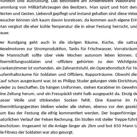
Munition und Ausrüstung. Das Besondere am Artilleriewerk Waldbrand i
Sammlung von Militärfahrzeugen des Besitzers. Man spürt und hört den
Worten und Gesten. Liebevoll gepflegt und instand gehalten sind diese Ve
Besucher können sich kaum davon losreissen, da kommen auch eigene Eri
Man vergisst die eher kühle Temperatur die in einer Festung herrscht, und
euer.
Der Rundgang geht auch in die übrigen Räume, Küche, die satts
Dieselmotoren zur Stromproduktion, Tanks für Frischwasser, Vorratsräum
Die Mannschaft sollte über viele Wochen autonom leben können. 
Übermittlungssoldaten und -offiziere gehörten zu den Wichtigst
Krankenzimmer ist vorhanden, ein Zahnarztstuhl, ein Operationstisch für 
Aufenthaltsräume für Soldaten und Offiziere, Rapporträume. Obwohl di
Kauf schon ausgeräumt war, ist es Philipp Studer gelungen viele Einricht
wieder zu beschaffen. Da hängen Uniformen, stehen Karabiner im Gewehrre
eine Zeitung herum, und ein Fresspäckli steht halb ausgepackt da. Einzig 
nasser Wolle und stinkenden Socken fehlt. Eine Kaserne im F
Übermittlungsgeräten bleiben wieder alle stehen, ebenso vor den gezei
zum Bau der Festung die eifrig kommentiert werden. Der bogenförmige
atürlichen Verlauf der Felsen Rechnung. Ein Stollen mit steiler Treppe führ
Geschützen. Insgesamt ist die Anlage länger als 2km und bot 650 Mann U
ie Fitness der Soldaten war also gesorgt.