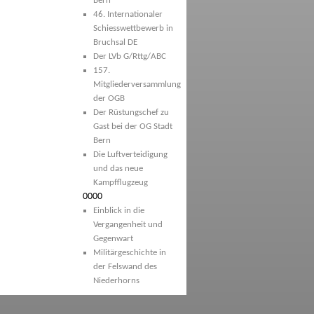
Bern
46. Internationaler
Schiesswettbewerb in
Bruchsal DE
Der LVb G/Rttg/ABC
157.
Mitgliederversammlung
der OGB
Der Rüstungschef zu
Gast bei der OG Stadt
Bern
Die Luftverteidigung
und das neue
Kampfflugzeug
0000
Einblick in die
Vergangenheit und
Gegenwart
Militärgeschichte in
der Felswand des
Niederhorns