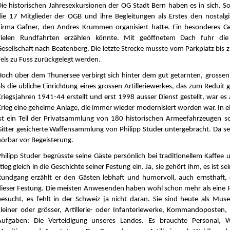
Die historischen Jahresexkursionen der OG Stadt Bern haben es in sich. 
die 17 Mitglieder der OGB und ihre Begleitungen als Erstes den nostalg
Firma Gafner, den Andres Krummen organisiert hatte. Ein besonderes G
vielen Rundfahrten erzählen könnte. Mit geöffnetem Dach fuhr die
Gesellschaft nach Beatenberg. Die letzte Strecke musste vom Parkplatz bis
Fels zu Fuss zurückgelegt werden.
Hoch über dem Thunersee verbirgt sich hinter dem gut getarnten, grossen
als die übliche Einrichtung eines grossen Artilleriewerkes, das zum Reduit 
Kriegsjahren 1941-44 erstellt und erst 1998 ausser Dienst gestellt, war es
Krieg eine geheime Anlage, die immer wieder modernisiert worden war. In 
ist ein Teil der Privatsammlung von 180 historischen Armeefahrzeugen so
Gitter gesicherte Waffensammlung von Philipp Studer untergebracht. Da s
hörbar vor Begeisterung.
Philipp Studer begrüsste seine Gäste persönlich bei traditionellem Kaffee 
tieg gleich in die Geschichte seiner Festung ein. Ja, sie gehört ihm, es ist s
Rundgang erzählt er den Gästen lebhaft und humorvoll, auch ernsthaft, 
dieser Festung. Die meisten Anwesenden haben wohl schon mehr als eine 
besucht, es fehlt in der Schweiz ja nicht daran. Sie sind heute als Muse
kleiner oder grösser, Artillerie- oder Infanteriewerke, Kommandoposten,
Aufgaben: Die Verteidigung unseres Landes. Es brauchte Personal, W